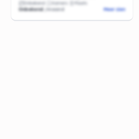
Onbekend
Kamers
Plaats
Onbekend
/maand
Meer zien