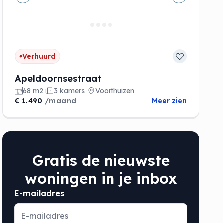
de
Vorige
Volgende
Verhuurd
Apeldoornsestraat
68 m2
3 kamers
Voorthuizen
€ 1.490
/maand
Meer zien
Gratis de nieuwste
woningen in je inbox
E-mailadres