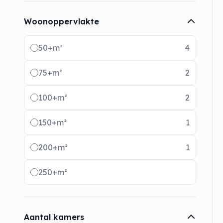
Woonoppervlakte
Radio buttons
50+m²
4
75+m²
2
100+m²
2
150+m²
1
200+m²
1
250+m²
Aantal kamers