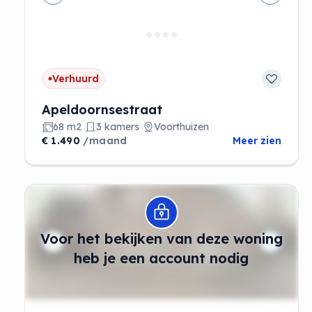
Vorige
Volgen
Verhuurd
Apeldoornsestraat
68 m2
3 kamers
Voorthuizen
€ 1.490
/maand
Meer zien
Modal openen
Voor het bekijken van deze woning
heb je een account nodig