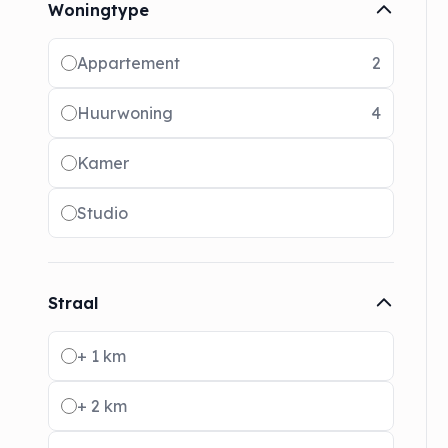
Woningtype
Radio buttons
Appartement
2
Huurwoning
4
Kamer
Studio
Straal
Radio buttons
+ 1 km
+ 2 km