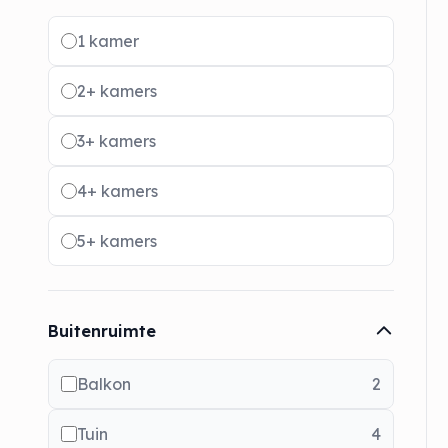
Radio buttons
1 kamer
2+ kamers
3+ kamers
4+ kamers
5+ kamers
Buitenruimte
Balkon
2
Tuin
4