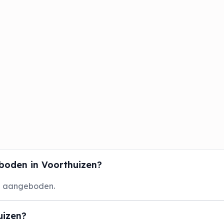
boden in Voorthuizen?
n aangeboden.
uizen?