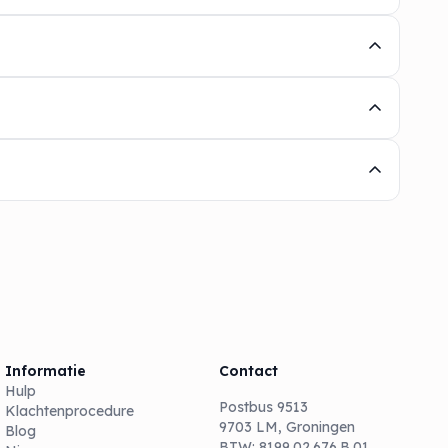
Informatie
Contact
Hulp
Postbus 9513
Klachtenprocedure
9703 LM, Groningen
Blog
BTW: 8199.02.676.B.01