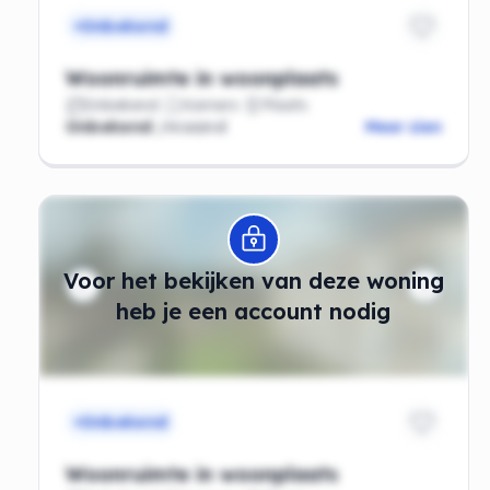
Onbekend
Woonruimte in woonplaats
Onbekend
Kamers
Plaats
Onbekend
/maand
Meer zien
Modal openen
Voor het bekijken van deze woning
heb je een account nodig
Onbekend
Woonruimte in woonplaats