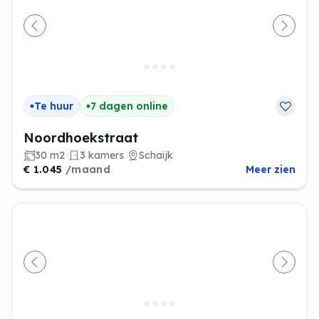
Vorige
Volge
Te huur
7 dagen online
Noordhoekstraat
30 m2
3 kamers
Schaijk
€ 1.045
/maand
Meer zien
Vorige
Volge