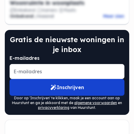
Woonruimte in woonplaats
Onbekend
Kamers
Plaats
Onbekend
/maand
Meer zien
Gratis de nieuwste woningen in
je inbox
E-mailadres
Inschrijven
Door op 'Inschrijven' te klikken, maak je een account aan op
Huurstunt en ga je akkoord met de
algemene voorwaarden
en
privacyverklaring
van Huurstunt.