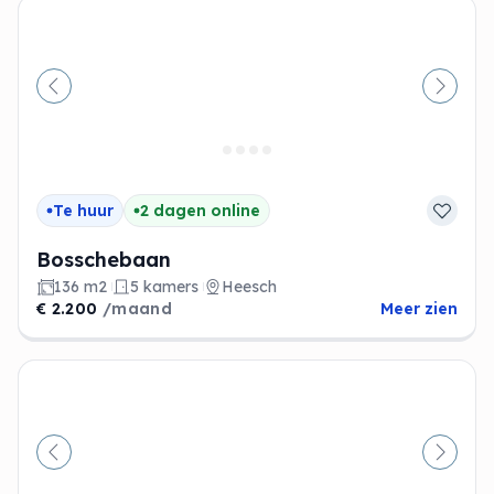
Vorige
Volge
Te huur
2 dagen online
Bosschebaan
136 m2
5 kamers
Heesch
€ 2.200
/maand
Meer zien
Vorige
Volge