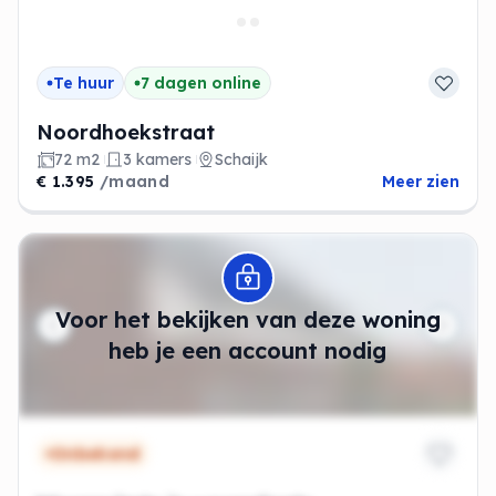
Te huur
7 dagen online
Noordhoekstraat
72 m2
3 kamers
Schaijk
€ 1.395
/maand
Meer zien
Modal openen
Voor het bekijken van deze woning
heb je een account nodig
Onbekend