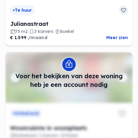
Te huur
Julianastraat
75 m2
3 kamers
Boekel
€ 1.599
/maand
Meer zien
Modal openen
Voor het bekijken van deze woning
heb je een account nodig
Onbekend
Woonruimte in woonplaats
Onbekend
Kamers
Plaats