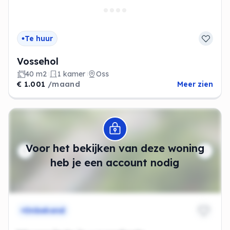
Te huur
Vossehol
40 m2
1 kamer
Oss
€ 1.001
/maand
Meer zien
Modal openen
Voor het bekijken van deze woning
heb je een account nodig
Onbekend