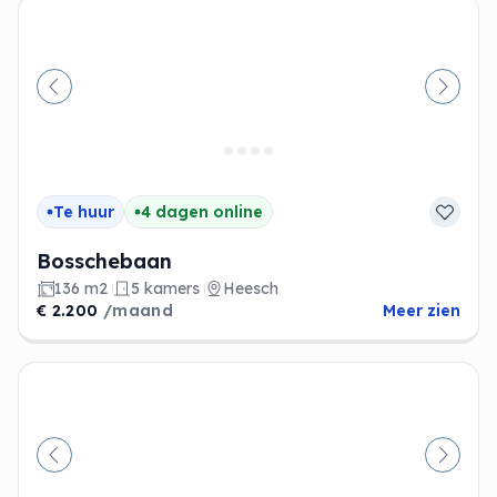
Vorige
Volge
Te huur
4 dagen online
Bosschebaan
136 m2
5 kamers
Heesch
€ 2.200
/maand
Meer zien
Vorige
Volge