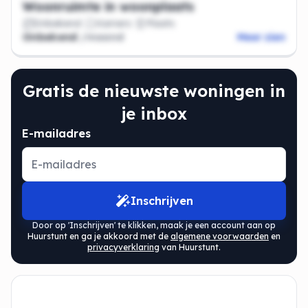
Woonruimte in woonplaats
Onbekend
Kamers
Plaats
Onbekend
/maand
Meer zien
Gratis de nieuwste woningen in
je inbox
E-mailadres
Inschrijven
Door op 'Inschrijven' te klikken, maak je een account aan op
Huurstunt en ga je akkoord met de
algemene voorwaarden
en
privacyverklaring
van Huurstunt.