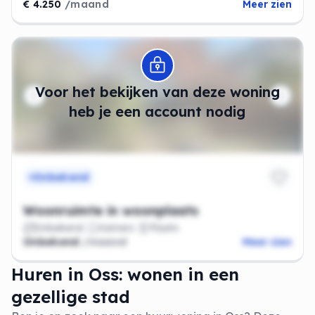
€ 4.250
/maand
Meer zien
Modal openen
Voor het bekijken van deze woning
heb je een account nodig
Onbekend
Woonruimte in woonplaats
Onbekend
Kamers
Plaats
Onbekend
/maand
Meer zien
Huren in Oss: wonen in een
gezellige stad