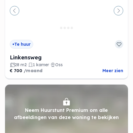
Vorige
Volge
Te huur
Linkensweg
28 m2
1 kamer
Oss
€ 700
/maand
Meer zien
Neem Huurstunt Premium om alle
afbeeldingen van deze woning te bekijken