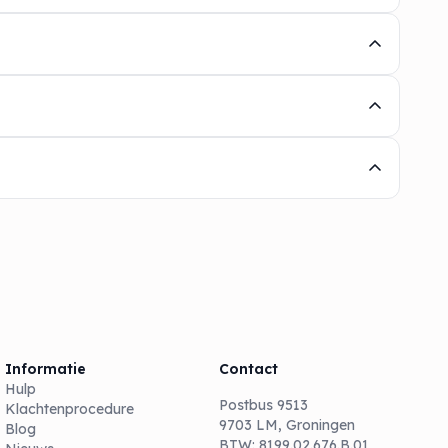
Informatie
Contact
Hulp
Postbus 9513
Klachtenprocedure
9703 LM, Groningen
Blog
BTW: 8199.02.676.B.01