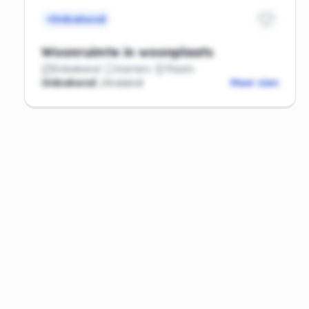
Onbekend
Woonruimte in woonplaats
Onbekend
Kamers
Plaats
Onbekend
/maand
Meer zien