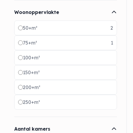
Woonoppervlakte
Radio buttons
50+m²
2
75+m²
1
100+m²
150+m²
200+m²
250+m²
Aantal kamers