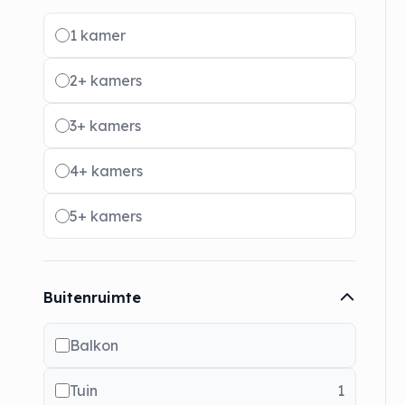
Radio buttons
1 kamer
2+ kamers
3+ kamers
4+ kamers
5+ kamers
Buitenruimte
Balkon
Tuin
1