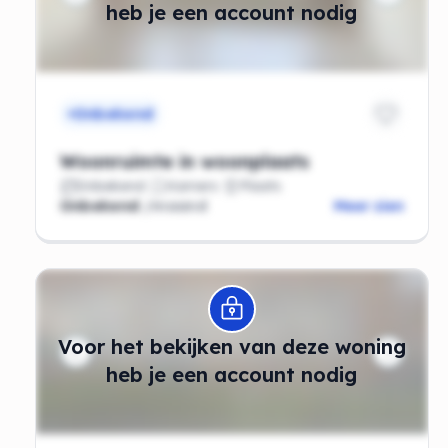
heb je een account nodig
Onbekend
Woonruimte in woonplaats
Onbekend
Kamers
Plaats
Onbekend
/maand
Meer zien
Modal openen
Voor het bekijken van deze woning
heb je een account nodig