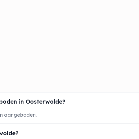
boden in Oosterwolde?
en aangeboden.
rwolde?