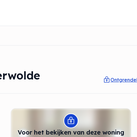
erwolde
Ontgrendel
Modal openen
Voor het bekijken van deze woning