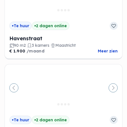
Te huur
2 dagen online
Havenstraat
90 m2
3 kamers
Maastricht
€ 1.900
/maand
Meer zien
Vorige
Volge
Te huur
2 dagen online