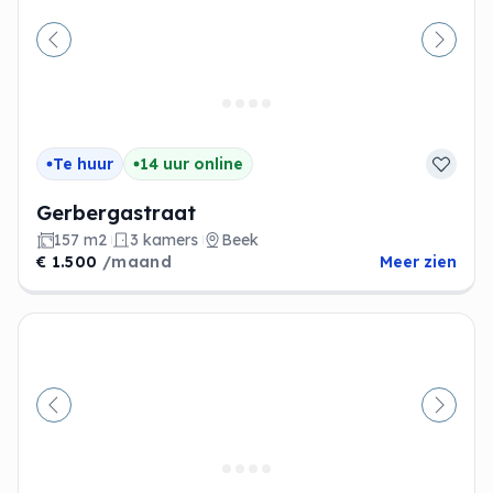
Vorige
Volge
Te huur
14 uur online
Gerbergastraat
157 m2
3 kamers
Beek
€ 1.500
/maand
Meer zien
Vorige
Volge