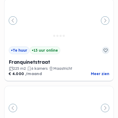
Vorige
Volge
Te huur
13 uur online
Franquinetstraat
225 m2
6 kamers
Maastricht
€ 4.000
/maand
Meer zien
Vorige
Volge