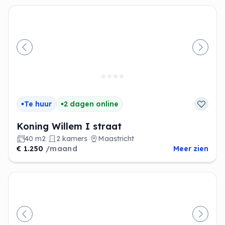
Vorige
Volge
Te huur
2 dagen online
Koning Willem I straat
40 m2
2 kamers
Maastricht
€ 1.250
/maand
Meer zien
Vorige
Volge