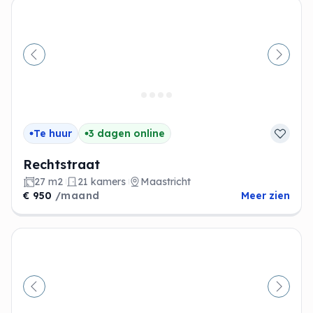
Vorige
Volge
Te huur
3 dagen online
Rechtstraat
27 m2
21 kamers
Maastricht
€ 950
/maand
Meer zien
Vorige
Volge