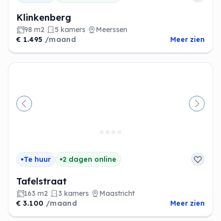
Klinkenberg
98 m2
5 kamers
Meerssen
€ 1.495
/maand
Meer zien
Vorige
Volge
Te huur
2 dagen online
Tafelstraat
163 m2
3 kamers
Maastricht
€ 3.100
/maand
Meer zien