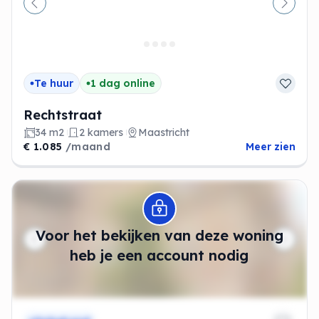
Vorige
Volge
Te huur
1 dag online
Rechtstraat
34 m2
2 kamers
Maastricht
€ 1.085
/maand
Meer zien
Modal openen
Voor het bekijken van deze woning
heb je een account nodig