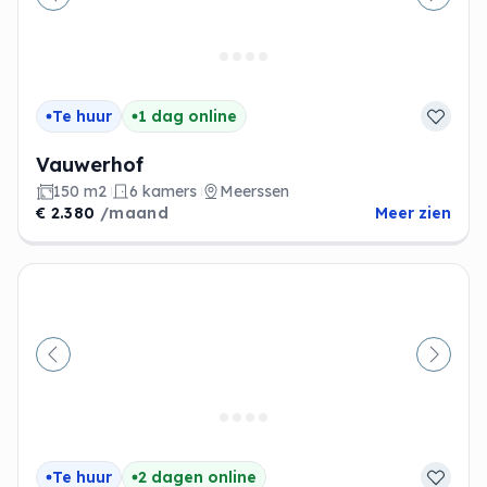
Vorige
Volge
Te huur
1 dag online
Vauwerhof
150 m2
6 kamers
Meerssen
€ 2.380
/maand
Meer zien
Vorige
Volge
Te huur
2 dagen online