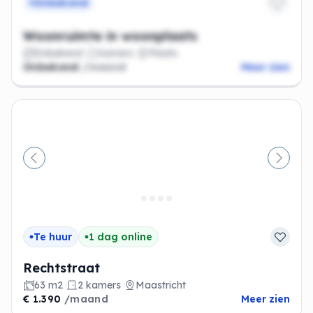
Onbekend
Woonruimte in woonplaats
Onbekend
Kamers
Plaats
Onbekend
/maand
Meer zien
Vorige
Volge
Te huur
1 dag online
Rechtstraat
63 m2
2 kamers
Maastricht
€ 1.390
/maand
Meer zien