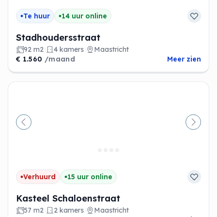
Te huur
14 uur online
Stadhoudersstraat
92 m2
4 kamers
Maastricht
€ 1.560
/maand
Meer zien
Vorige
Volge
Verhuurd
15 uur online
Kasteel Schaloenstraat
57 m2
2 kamers
Maastricht