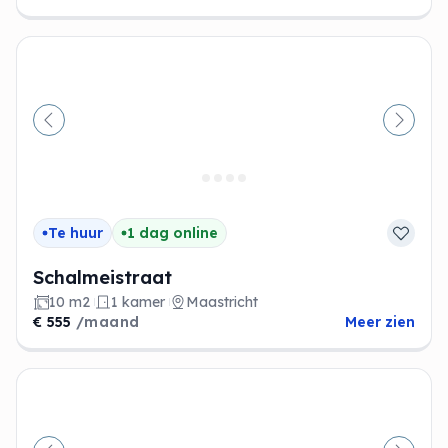
Vorige
Volge
Te huur
1 dag online
Schalmeistraat
10 m2
1 kamer
Maastricht
€ 555
/maand
Meer zien