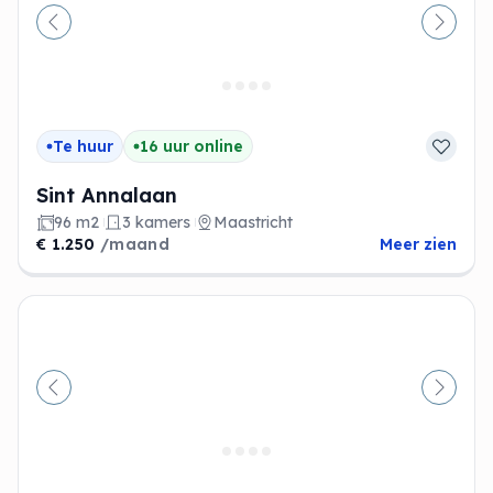
Vorige
Volge
Te huur
16 uur online
Sint Annalaan
96 m2
3 kamers
Maastricht
€ 1.250
/maand
Meer zien
Vorige
Volge