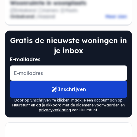
Woonruimte in woonplaats
Onbekend
Kamers
Plaats
Onbekend
/maand
Meer zien
Gratis de nieuwste woningen in
je inbox
E-mailadres
Inschrijven
Door op 'Inschrijven' te klikken, maak je een account aan op
Huurstunt en ga je akkoord met de
algemene voorwaarden
en
privacyverklaring
van Huurstunt.