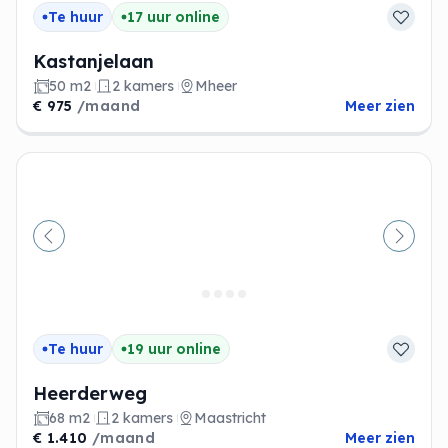
Te huur
17 uur online
Kastanjelaan
50 m2
2 kamers
Mheer
€ 975
/maand
Meer zien
Vorige
Volge
Te huur
19 uur online
Heerderweg
68 m2
2 kamers
Maastricht
€ 1.410
/maand
Meer zien