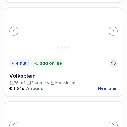
Vorige
Volge
Te huur
1 dag online
Volksplein
78 m2
3 kamers
Maastricht
€ 1.346
/maand
Meer zien