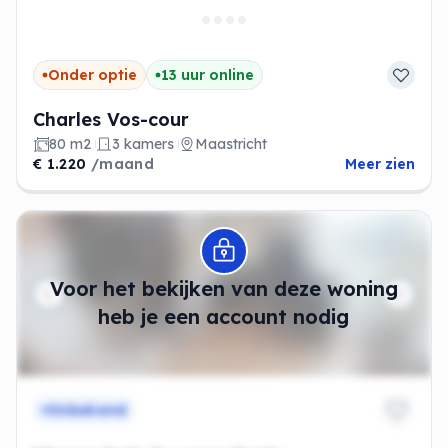
Onder optie
13 uur online
Charles Vos-cour
80 m2
3 kamers
Maastricht
€ 1.220
/maand
Meer zien
Modal openen
Voor het bekijken van deze woning
heb je een account nodig
Onbekend