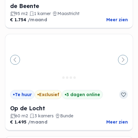
de Beente
95 m2
1 kamer
Maastricht
€ 1.754
/maand
Meer zien
Vorige
Volge
Te huur
Exclusief
3 dagen online
Op de Locht
60 m2
3 kamers
Bunde
€ 1.495
/maand
Meer zien