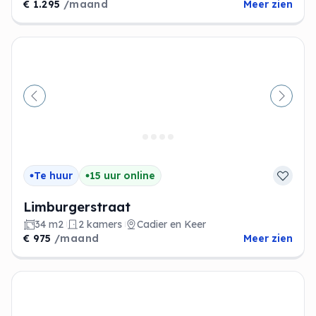
€ 1.295
/maand
Meer zien
Vorige
Volge
Te huur
15 uur online
Limburgerstraat
34 m2
2 kamers
Cadier en Keer
€ 975
/maand
Meer zien