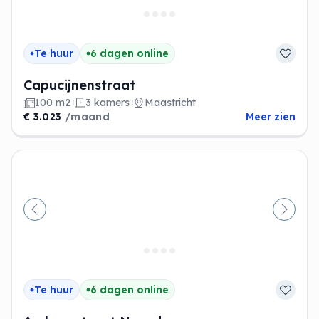
Te huur
6 dagen online
Capucijnenstraat
100 m2
3 kamers
Maastricht
€ 3.023
/maand
Meer zien
Vorige
Volge
Te huur
6 dagen online