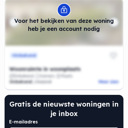
Modal openen
Voor het bekijken van deze woning
heb je een account nodig
Onbekend
Woonruimte in woonplaats
Onbekend
Kamers
Plaats
Onbekend
/maand
Meer zien
Gratis de nieuwste woningen in
je inbox
E-mailadres