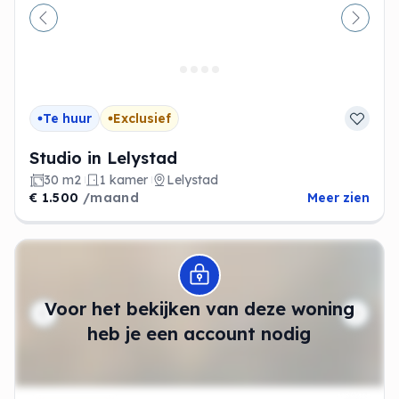
Vorige
Volge
Te huur
Exclusief
Studio in Lelystad
30 m2
1 kamer
Lelystad
€ 1.500
/maand
Meer zien
Modal openen
Voor het bekijken van deze woning
heb je een account nodig