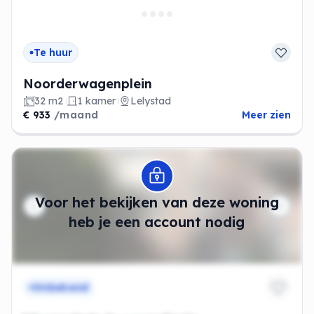
Te huur
Noorderwagenplein
32 m2
1 kamer
Lelystad
€ 933
/maand
Meer zien
Modal openen
Voor het bekijken van deze woning
heb je een account nodig
Onbekend