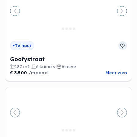
Vorige
Volge
Te huur
Goofystraat
187 m2
6 kamers
Almere
€ 3.500
/maand
Meer zien
Vorige
Volge