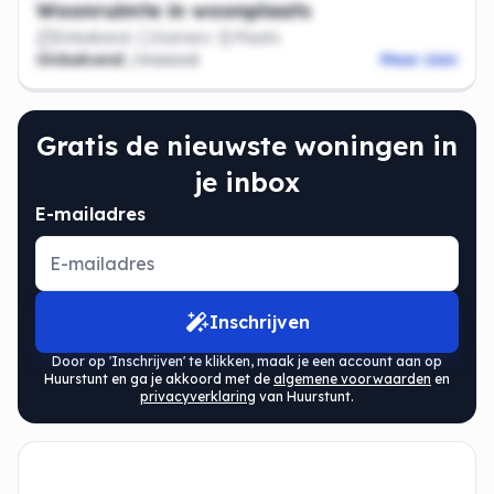
Woonruimte in woonplaats
Onbekend
Kamers
Plaats
Onbekend
/maand
Meer zien
Gratis de nieuwste woningen in
je inbox
E-mailadres
Inschrijven
Door op 'Inschrijven' te klikken, maak je een account aan op
Huurstunt en ga je akkoord met de
algemene voorwaarden
en
privacyverklaring
van Huurstunt.