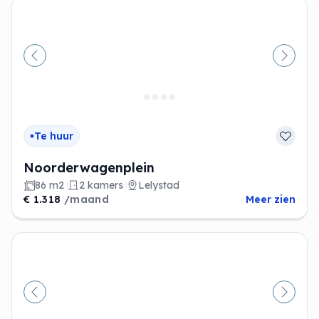
Vorige
Volge
Te huur
Noorderwagenplein
86 m2
2 kamers
Lelystad
€ 1.318
/maand
Meer zien
Vorige
Volge