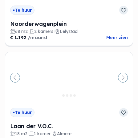
Te huur
Noorderwagenplein
68 m2
2 kamers
Lelystad
€ 1.192
/maand
Meer zien
Vorige
Volge
Te huur
Laan der V.O.C.
18 m2
1 kamer
Almere