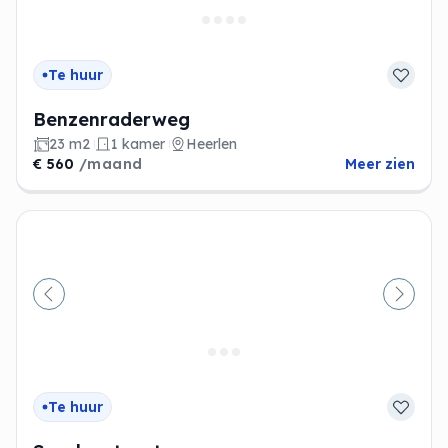
Te huur
Benzenraderweg
23 m2
1 kamer
Heerlen
€ 560
/maand
Meer zien
Vorige
Volge
Te huur