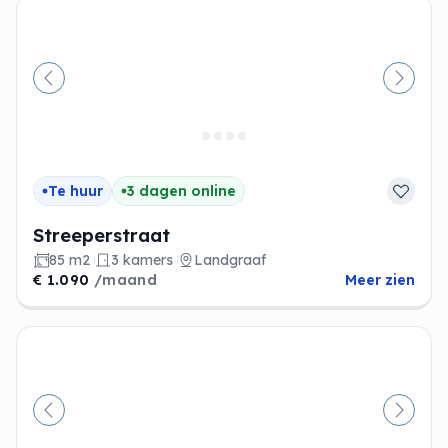
Vorige
Volge
Te huur
3 dagen online
Streeperstraat
85 m2
3 kamers
Landgraaf
€ 1.090
/maand
Meer zien
Vorige
Volge