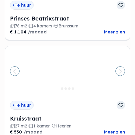
Te huur
Prinses Beatrixstraat
78 m2
4 kamers
Brunssum
€ 1.104
/maand
Meer zien
Vorige
Volge
Te huur
Kruisstraat
27 m2
1 kamer
Heerlen
€ 530
/maand
Meer zien