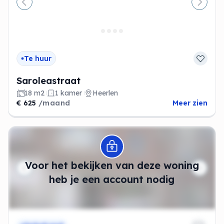
Vorige
Volge
Te huur
Saroleastraat
18 m2
1 kamer
Heerlen
€ 625
/maand
Meer zien
Modal openen
Voor het bekijken van deze woning
heb je een account nodig