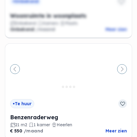
Onbekend
Woonruimte in woonplaats
Onbekend
Kamers
Plaats
Onbekend
/maand
Meer zien
Vorige
Volge
Te huur
Benzenraderweg
21 m2
1 kamer
Heerlen
€ 550
/maand
Meer zien