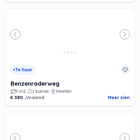
Vorige
Volge
Te huur
Benzenraderweg
9 m2
1 kamer
Heerlen
€ 380
/maand
Meer zien