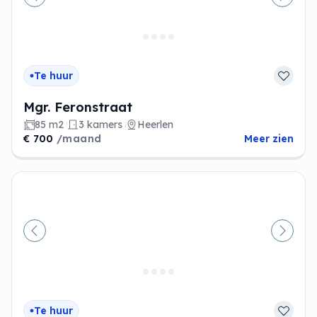
Vorige
Volge
Te huur
Mgr. Feronstraat
85 m2
3 kamers
Heerlen
€ 700
/maand
Meer zien
Vorige
Volge
Te huur