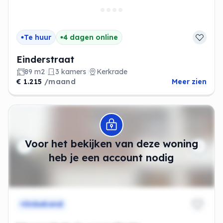
Te huur
4 dagen online
Einderstraat
89 m2
3 kamers
Kerkrade
€ 1.215
/maand
Meer zien
Modal openen
Voor het bekijken van deze woning
heb je een account nodig
Onbekend