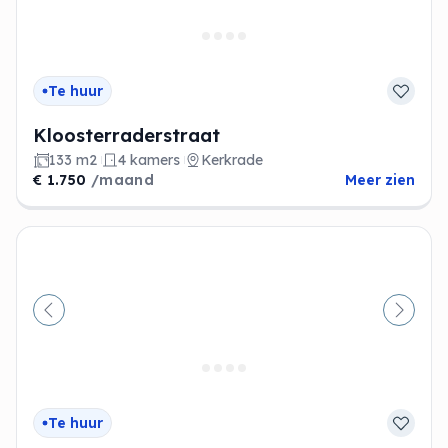
Te huur
Kloosterraderstraat
133 m2
4 kamers
Kerkrade
€ 1.750
/maand
Meer zien
Vorige
Volge
Te huur