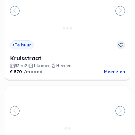
Vorige
Volge
Te huur
Kruisstraat
33 m2
1 kamer
Heerlen
€ 570
/maand
Meer zien
Vorige
Volge