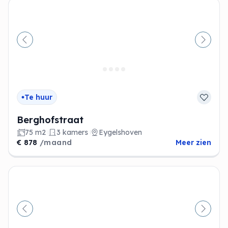
Vorige
Volge
Te huur
Berghofstraat
75 m2
3 kamers
Eygelshoven
€ 878
/maand
Meer zien
Vorige
Volge