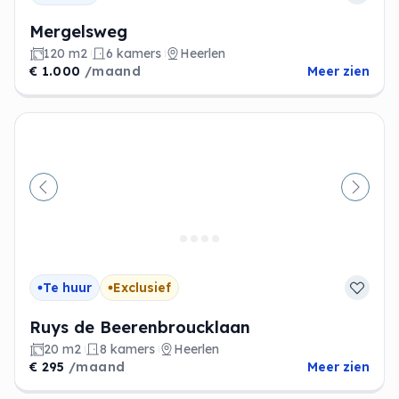
Mergelsweg
120 m2
6 kamers
Heerlen
€ 1.000
/maand
Meer zien
Vorige
Volge
Te huur
Exclusief
Ruys de Beerenbroucklaan
20 m2
8 kamers
Heerlen
€ 295
/maand
Meer zien