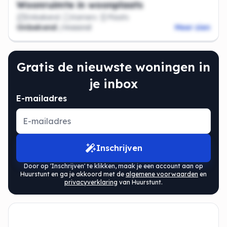
Woonruimte in woonplaats
Onbekend
Kamers
Plaats
Onbekend
/maand
Meer zien
Gratis de nieuwste woningen in
je inbox
E-mailadres
Inschrijven
Door op 'Inschrijven' te klikken, maak je een account aan op
Huurstunt en ga je akkoord met de
algemene voorwaarden
en
privacyverklaring
van Huurstunt.