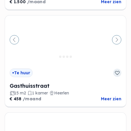
€ 1.500
/maand
Meer zien
Vorige
Volge
Te huur
Gasthuisstraat
15 m2
1 kamer
Heerlen
€ 458
/maand
Meer zien