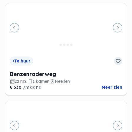
Vorige
Volge
Te huur
Benzenraderweg
22 m2
1 kamer
Heerlen
€ 530
/maand
Meer zien
Vorige
Volge