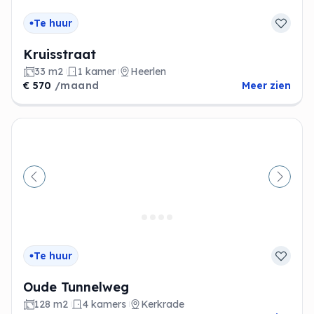
Te huur
Kruisstraat
33 m2
1 kamer
Heerlen
€ 570
/maand
Meer zien
Vorige
Volge
Te huur
Oude Tunnelweg
128 m2
4 kamers
Kerkrade