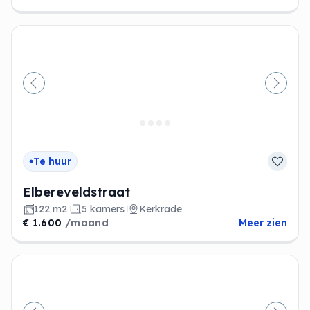
Vorige
Volge
Te huur
Elbereveldstraat
122 m2
5 kamers
Kerkrade
€ 1.600
/maand
Meer zien