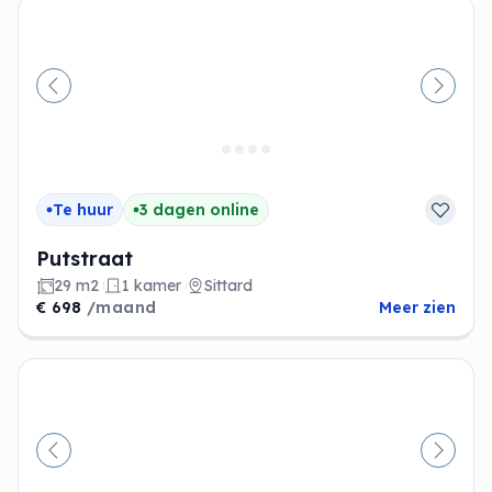
Vorige
Volge
Te huur
3 dagen online
Putstraat
29 m2
1 kamer
Sittard
€ 698
/maand
Meer zien
Vorige
Volge