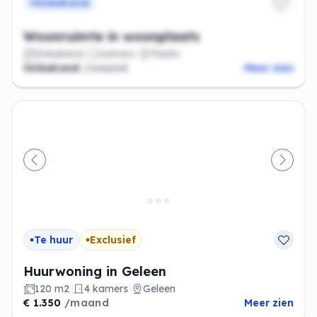
Onbekend
Woonruimte in woonplaats
Onbekend
Kamers
Plaats
Onbekend
/maand
Meer zien
Vorige
Volge
Te huur
Exclusief
Huurwoning in Geleen
120 m2
4 kamers
Geleen
€ 1.350
/maand
Meer zien