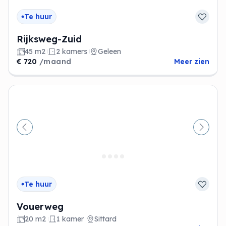
Te huur
Rijksweg-Zuid
45 m2
2 kamers
Geleen
€ 720
/maand
Meer zien
Vorige
Volge
Te huur
Vouerweg
20 m2
1 kamer
Sittard