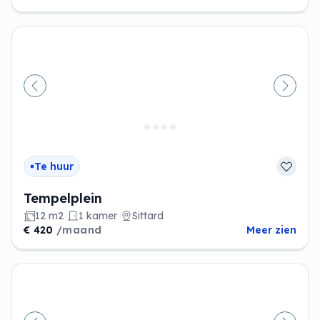
Vorige
Volge
Te huur
Tempelplein
12 m2
1 kamer
Sittard
€ 420
/maand
Meer zien