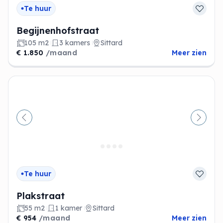
Te huur
Begijnenhofstraat
105 m2
3 kamers
Sittard
€ 1.850
/maand
Meer zien
Vorige
Volge
Te huur
Plakstraat
55 m2
1 kamer
Sittard
€ 954
/maand
Meer zien