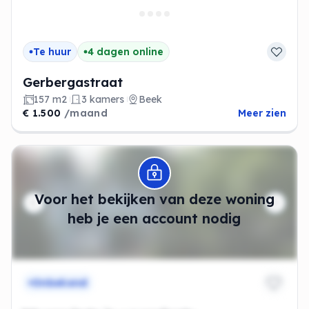
Te huur
4 dagen online
Gerbergastraat
157 m2
3 kamers
Beek
€ 1.500
/maand
Meer zien
Modal openen
Voor het bekijken van deze woning
heb je een account nodig
Onbekend