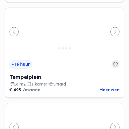
Vorige
Volge
Te huur
Tempelplein
16 m2
1 kamer
Sittard
€ 495
/maand
Meer zien