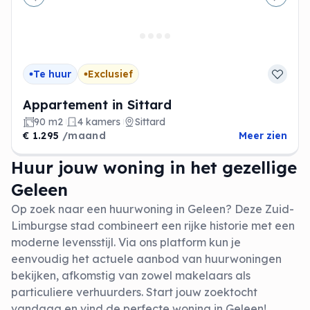
Vorige
Volge
Te huur
Exclusief
Appartement in Sittard
90 m2
4 kamers
Sittard
€ 1.295
/maand
Meer zien
Huur jouw woning in het gezellige
Geleen
Op zoek naar een huurwoning in Geleen? Deze Zuid-
Limburgse stad combineert een rijke historie met een
moderne levensstijl. Via ons platform kun je
eenvoudig het actuele aanbod van huurwoningen
bekijken, afkomstig van zowel makelaars als
particuliere verhuurders. Start jouw zoektocht
vandaag en vind de perfecte woning in Geleen!