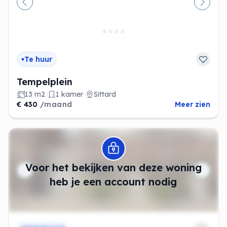
Vorige
Volge
Te huur
Tempelplein
13 m2
1 kamer
Sittard
€ 430
/maand
Meer zien
Modal openen
Voor het bekijken van deze woning
heb je een account nodig