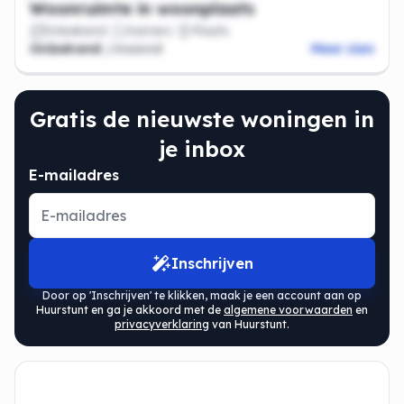
Woonruimte in woonplaats
Onbekend
Kamers
Plaats
Onbekend
/maand
Meer zien
Gratis de nieuwste woningen in
je inbox
E-mailadres
Inschrijven
Door op 'Inschrijven' te klikken, maak je een account aan op
Huurstunt en ga je akkoord met de
algemene voorwaarden
en
privacyverklaring
van Huurstunt.