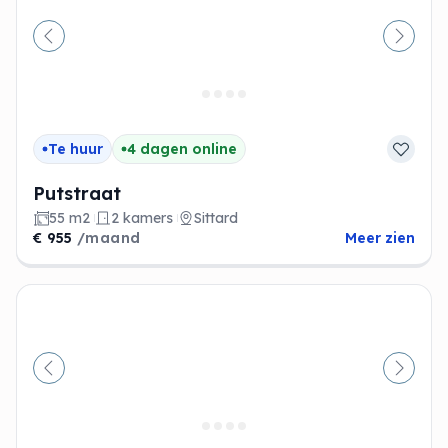
Vorige
Volge
Te huur
4 dagen online
Putstraat
55 m2
2 kamers
Sittard
€ 955
/maand
Meer zien
Vorige
Volge