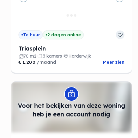
Vorige
Volgen
Te huur
2 dagen online
Triasplein
70 m2
3 kamers
Harderwijk
€ 1.200
/maand
Meer zien
Modal openen
Voor het bekijken van deze woning
heb je een account nodig