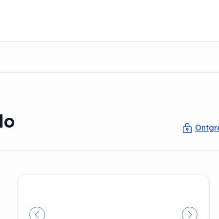
lo
Ontgre