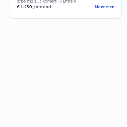
66 m2
3 kamers
Ermelo
€ 1.250
/maand
Meer zien