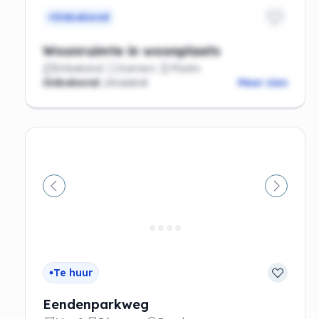
Onbekend
Woonruimte in woonplaats
Onbekend
Kamers
Plaats
Onbekend
/maand
Meer zien
Vorige
Volgen
Te huur
Eendenparkweg