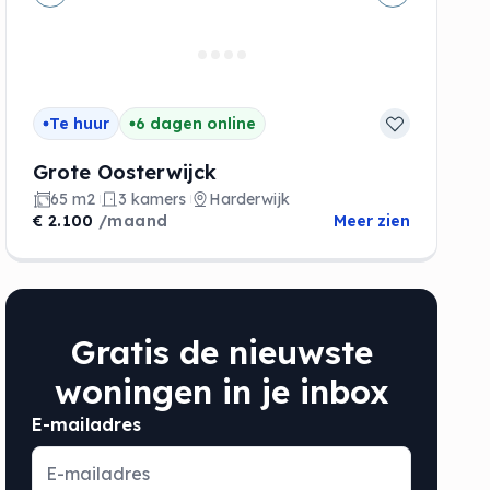
de
Vorige
Volgende
Te huur
6 dagen online
Grote Oosterwijck
65 m2
3 kamers
Harderwijk
€ 2.100
/maand
Meer zien
Gratis de nieuwste
woningen in je inbox
E-mailadres