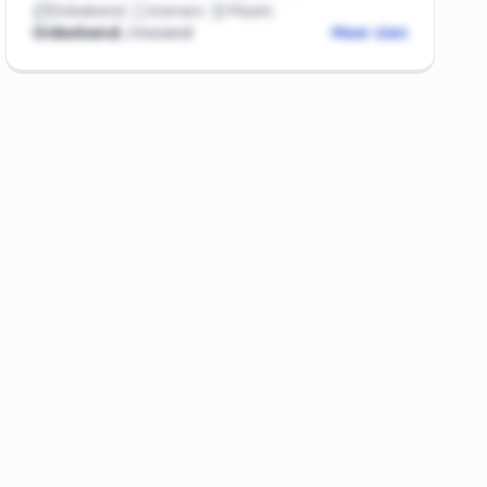
Onbekend
Kamers
Plaats
Onbekend
/maand
Meer zien