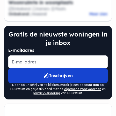
Woonruimte in woonplaats
Onbekend
Kamers
Plaats
Onbekend
/maand
Meer zien
Gratis de nieuwste woningen in
je inbox
E-mailadres
Inschrijven
Door op 'Inschrijven' te klikken, maak je een account aan op
Huurstunt en ga je akkoord met de
algemene voorwaarden
en
privacyverklaring
van Huurstunt.