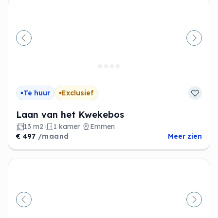
Vorige
Volge
Te huur
Exclusief
Laan van het Kwekebos
13 m2
1 kamer
Emmen
€ 497
/maand
Meer zien
Vorige
Volge