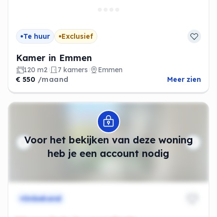
Te huur
Exclusief
Kamer in Emmen
120 m2
7 kamers
Emmen
€ 550
/maand
Meer zien
Modal openen
Voor het bekijken van deze woning
heb je een account nodig
Onbekend