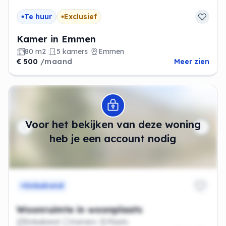
Te huur
Exclusief
Kamer in Emmen
80 m2
5 kamers
Emmen
€ 500
/maand
Meer zien
Modal openen
Voor het bekijken van deze woning
heb je een account nodig
Onbekend
Woonruimte in woonplaats
Onbekend
Kamers
Plaats