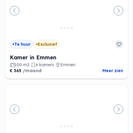
Vorige
Volge
Te huur
Exclusief
Kamer in Emmen
100 m2
6 kamers
Emmen
€ 365
/maand
Meer zien
Vorige
Volge