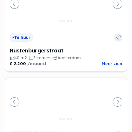
Vorige
Volge
Te huur
Rustenburgerstraat
40 m2
2 kamers
Amsterdam
€ 2.200
/maand
Meer zien
Vorige
Volge