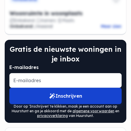
Woonruimte in woonplaats
Onbekend
Kamers
Plaats
Onbekend
/maand
Meer zien
Gratis de nieuwste woningen in
je inbox
E-mailadres
Inschrijven
Door op 'Inschrijven' te klikken, maak je een account aan op
Huurstunt en ga je akkoord met de
algemene voorwaarden
en
privacyverklaring
van Huurstunt.