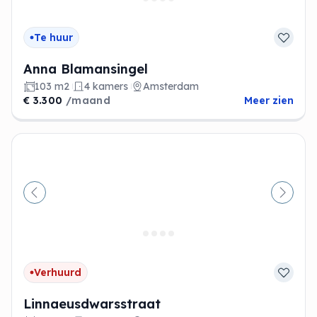
Te huur
Anna Blamansingel
103 m2
4 kamers
Amsterdam
€ 3.300
/maand
Meer zien
Vorige
Volge
Verhuurd
Linnaeusdwarsstraat