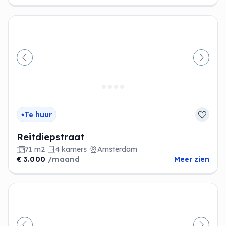
Vorige
Volge
Te huur
Reitdiepstraat
71 m2
4 kamers
Amsterdam
€ 3.000
/maand
Meer zien