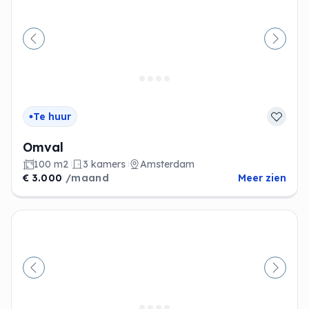
Vorige
Volge
Te huur
Omval
100 m2
3 kamers
Amsterdam
€ 3.000
/maand
Meer zien
Vorige
Volge