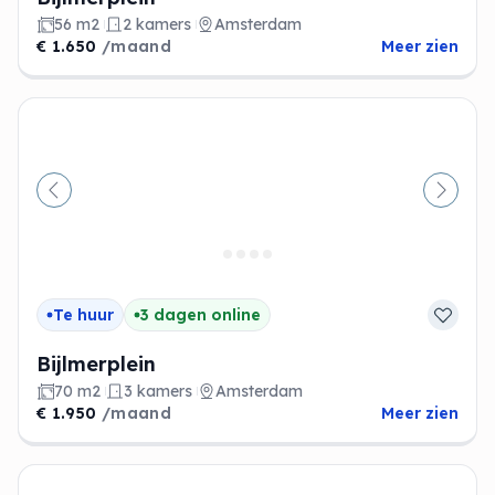
56 m2
2 kamers
Amsterdam
€ 1.650
/maand
Meer zien
Vorige
Volge
Te huur
3 dagen online
Bijlmerplein
70 m2
3 kamers
Amsterdam
€ 1.950
/maand
Meer zien