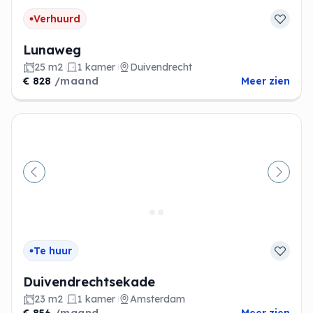
Verhuurd
Lunaweg
25 m2
1 kamer
Duivendrecht
€ 828
/maand
Meer zien
Vorige
Volge
Te huur
Duivendrechtsekade
23 m2
1 kamer
Amsterdam