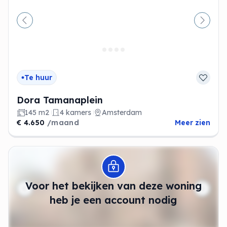
Vorige
Volge
Te huur
Dora Tamanaplein
145 m2
4 kamers
Amsterdam
€ 4.650
/maand
Meer zien
Modal openen
Voor het bekijken van deze woning
heb je een account nodig