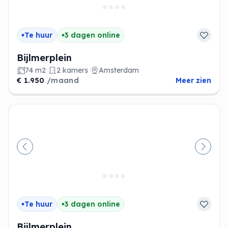
Te huur
3 dagen online
Bijlmerplein
74 m2
2 kamers
Amsterdam
€ 1.950
/maand
Meer zien
Vorige
Volge
Te huur
3 dagen online
Bijlmerplein