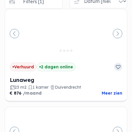
Filters [1]
Vorige
Volge
Verhuurd
2 dagen online
Lunaweg
23 m2
1 kamer
Duivendrecht
€ 876
/maand
Meer zien