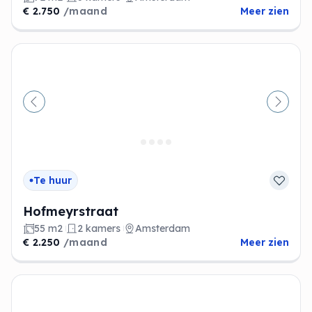
€ 2.750
/maand
Meer zien
Vorige
Volge
Te huur
Hofmeyrstraat
55 m2
2 kamers
Amsterdam
€ 2.250
/maand
Meer zien