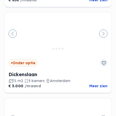
€ 856
/maand
Meer zien
Vorige
Volge
Onder optie
Dickenslaan
71 m2
5 kamers
Amsterdam
€ 3.000
/maand
Meer zien