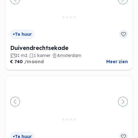
Vorige
Volge
Te huur
Duivendrechtsekade
21 m2
1 kamer
Amsterdam
€ 740
/maand
Meer zien
Vorige
Volge
Te huur