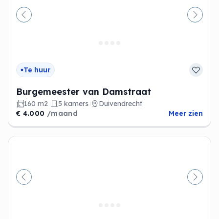
Vorige
Volge
Te huur
Burgemeester van Damstraat
160 m2
5 kamers
Duivendrecht
€ 4.000
/maand
Meer zien
Vorige
Volge