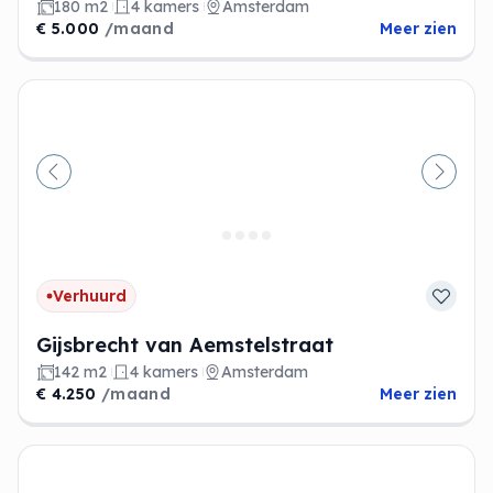
180 m2
4 kamers
Amsterdam
€ 5.000
/maand
Meer zien
Vorige
Volge
Verhuurd
Gijsbrecht van Aemstelstraat
142 m2
4 kamers
Amsterdam
€ 4.250
/maand
Meer zien