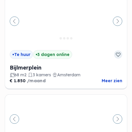
Vorige
Volge
Te huur
3 dagen online
Bijlmerplein
68 m2
3 kamers
Amsterdam
€ 1.850
/maand
Meer zien
Vorige
Volge