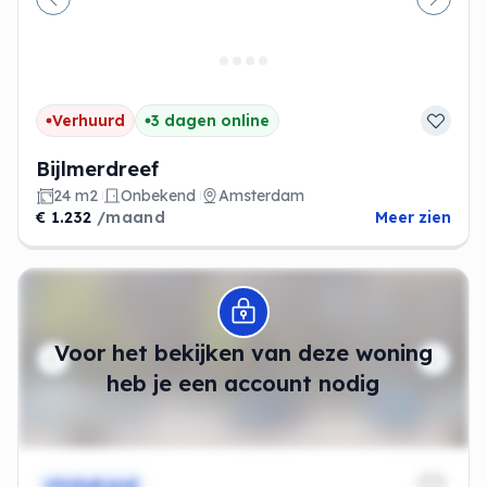
Vorige
Volge
Verhuurd
3 dagen online
Bijlmerdreef
24 m2
Onbekend
Amsterdam
€ 1.232
/maand
Meer zien
Modal openen
Voor het bekijken van deze woning
heb je een account nodig
Onbekend