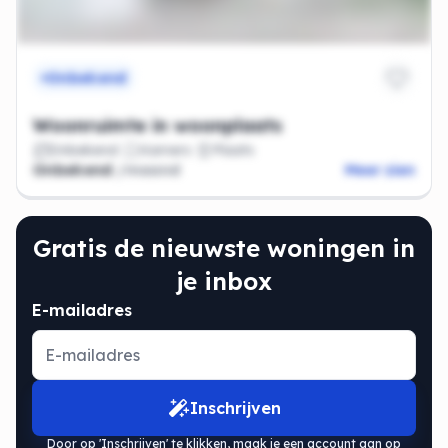
Onbekend
Woonruimte in woonplaats
Onbekend
Kamers
Plaats
Onbekend
/maand
Meer zien
Gratis de nieuwste woningen in
je inbox
E-mailadres
Inschrijven
Door op 'Inschrijven' te klikken, maak je een account aan op