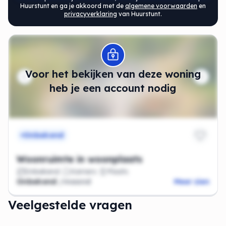
Huurstunt en ga je akkoord met de
algemene voorwaarden
en
privacyverklaring
van Huurstunt.
Modal openen
Voor het bekijken van deze woning
heb je een account nodig
Onbekend
Woonruimte in woonplaats
Onbekend
Kamers
Plaats
Onbekend
/maand
Meer zien
Veelgestelde vragen