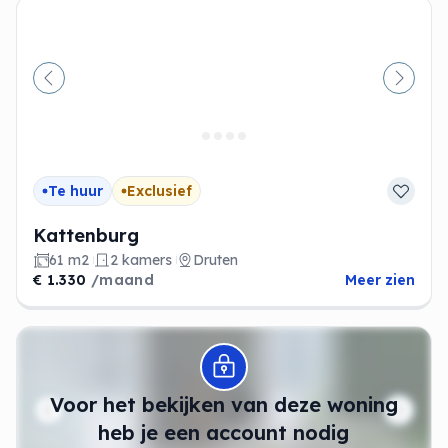
Vorige
Volge
Te huur
Exclusief
Kattenburg
61 m2
2 kamers
Druten
€ 1.330
/maand
Meer zien
Modal openen
Voor het bekijken van deze woning
heb je een account nodig