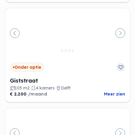
Vorige
Volge
Onder optie
Giststraat
105 m2
4 kamers
Delft
€ 2.200
/maand
Meer zien