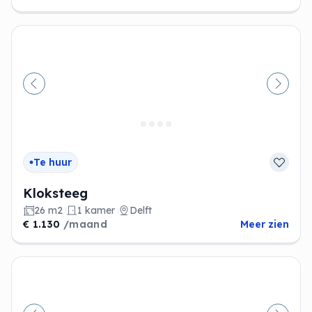
Vorige
Volge
Te huur
Kloksteeg
26 m2
1 kamer
Delft
€ 1.130
/maand
Meer zien