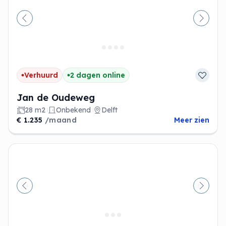
Vorige
Volge
Verhuurd
2 dagen online
Jan de Oudeweg
28 m2
Onbekend
Delft
€ 1.235
/maand
Meer zien
Vorige
Volge