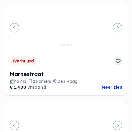
Vorige
Volge
Verhuurd
Marnestraat
45 m2
2 kamers
Den Haag
€ 1.400
/maand
Meer zien
Vorige
Volge