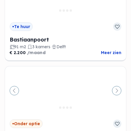
Te huur
Bastiaanpoort
91 m2
3 kamers
Delft
€ 2.200
/maand
Meer zien
Vorige
Volge
Onder optie