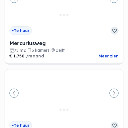
Vorige
Volge
Te huur
Mercuriusweg
75 m2
3 kamers
Delft
€ 1.750
/maand
Meer zien
Vorige
Volge
Te huur