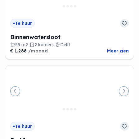
Te huur
Binnenwatersloot
55 m2
2 kamers
Delft
€ 1.288
/maand
Meer zien
Vorige
Volge
Te huur