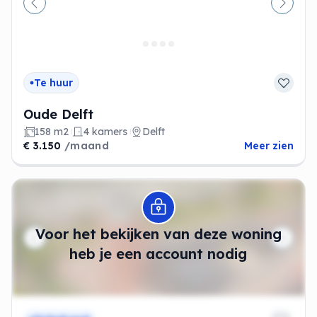
Vorige
Volge
Te huur
Oude Delft
158 m2
4 kamers
Delft
€ 3.150
/maand
Meer zien
Modal openen
Voor het bekijken van deze woning
heb je een account nodig