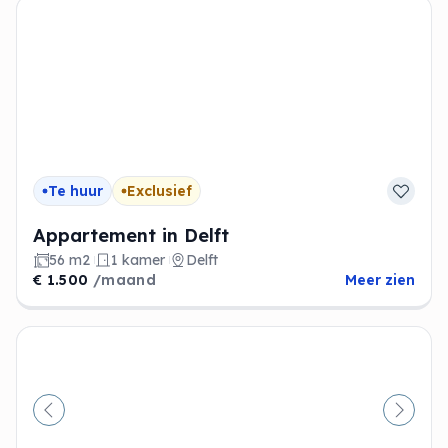
Te huur
Exclusief
Appartement in Delft
56 m2
1 kamer
Delft
€ 1.500
/maand
Meer zien
Vorige
Volge