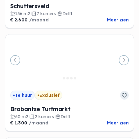
Schuttersveld
136 m2
7 kamers
Delft
€ 2.600
/maand
Meer zien
Vorige
Volge
Te huur
Exclusief
Brabantse Turfmarkt
60 m2
2 kamers
Delft
€ 1.300
/maand
Meer zien