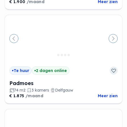
€ 1.900
/maand
Meer zien
Vorige
Volge
Te huur
2 dagen online
Padmoes
74 m2
3 kamers
Delfgauw
€ 1.875
/maand
Meer zien