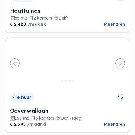
Houttuinen
65 m2
2 kamers
Delft
€ 2.420
/maand
Meer zien
Vorige
Volge
Te huur
Oeverwallaan
165 m2
6 kamers
Den Haag
€ 2.595
/maand
Meer zien