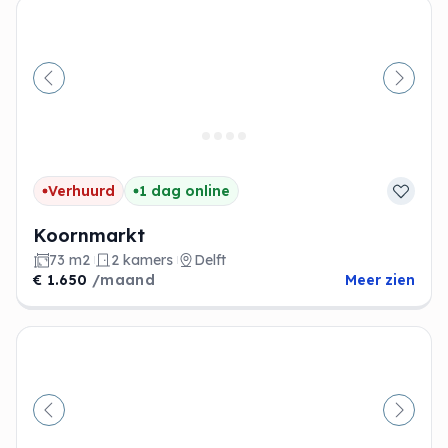
Vorige
Volge
Verhuurd
1 dag online
Koornmarkt
73 m2
2 kamers
Delft
€ 1.650
/maand
Meer zien
Vorige
Volge