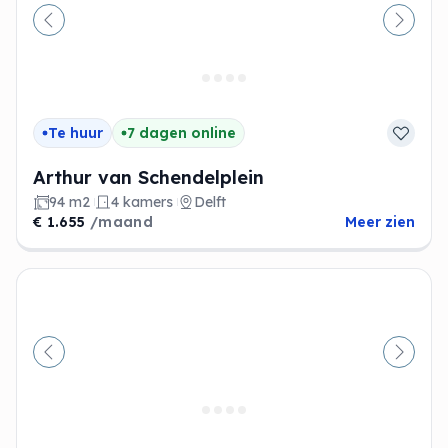
Vorige
Volge
Te huur
7 dagen online
Arthur van Schendelplein
94 m2
4 kamers
Delft
€ 1.655
/maand
Meer zien
Vorige
Volge