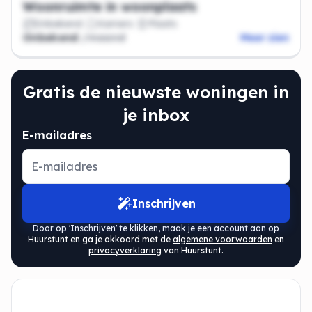
Woonruimte in woonplaats
Onbekend
Kamers
Plaats
Onbekend
/maand
Meer zien
Gratis de nieuwste woningen in
je inbox
E-mailadres
Inschrijven
Door op 'Inschrijven' te klikken, maak je een account aan op
Huurstunt en ga je akkoord met de
algemene voorwaarden
en
privacyverklaring
van Huurstunt.