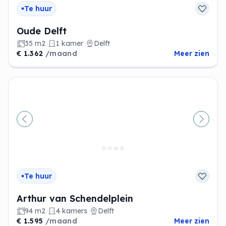
Te huur
Oude Delft
35 m2
1 kamer
Delft
€ 1.362
/maand
Meer zien
Vorige
Volge
Te huur
Arthur van Schendelplein
94 m2
4 kamers
Delft
€ 1.595
/maand
Meer zien