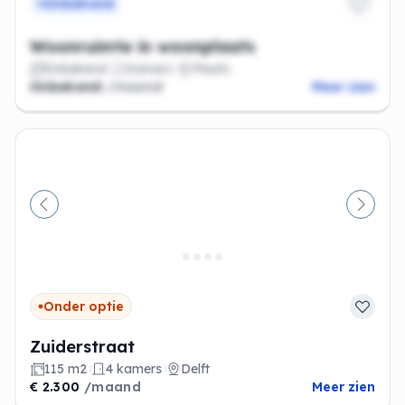
Onbekend
Woonruimte in woonplaats
Onbekend
Kamers
Plaats
Onbekend
/maand
Meer zien
Vorige
Volge
Onder optie
Zuiderstraat
115 m2
4 kamers
Delft
€ 2.300
/maand
Meer zien