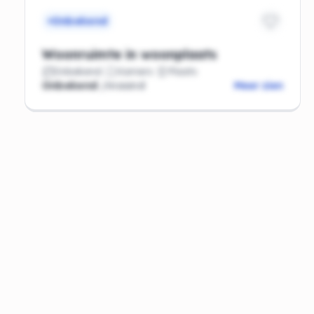
Onbekend
Woonruimte in woonplaats
Onbekend
Kamers
Plaats
Onbekend
/maand
Meer zien