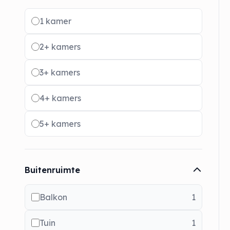
Radio buttons
1 kamer
2+ kamers
3+ kamers
4+ kamers
5+ kamers
Buitenruimte
Balkon
1
Tuin
1