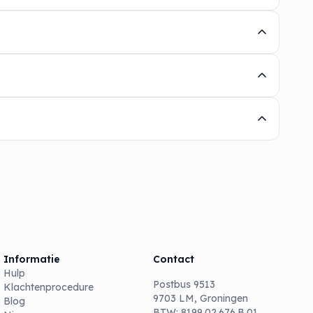
Informatie
Contact
Hulp
Postbus 9513
Klachtenprocedure
9703 LM, Groningen
Blog
BTW: 8199.02.676.B.01