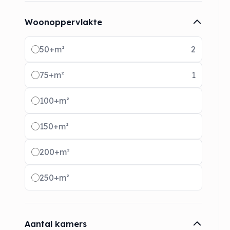
Woonoppervlakte
Radio buttons
50+m²
2
75+m²
1
100+m²
150+m²
200+m²
250+m²
Aantal kamers