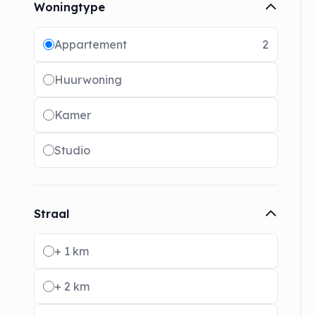
Woningtype
Radio buttons
Appartement
2
Huurwoning
Kamer
Studio
Straal
Radio buttons
+ 1 km
+ 2 km