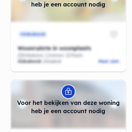
heb je een account nodig
Onbekend
Woonruimte in woonplaats
Onbekend
Kamers
Plaats
Onbekend
/maand
Meer zien
Modal openen
Voor het bekijken van deze woning
heb je een account nodig