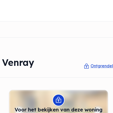
 Venray
Ontgrendel
Modal openen
Voor het bekijken van deze woning