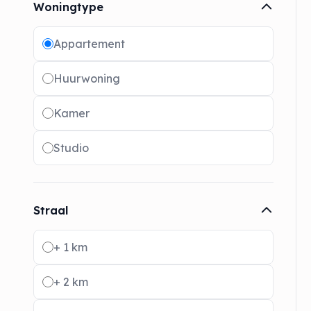
Woningtype
Radio buttons
Appartement
Huurwoning
Kamer
Studio
Straal
Radio buttons
+ 1 km
+ 2 km