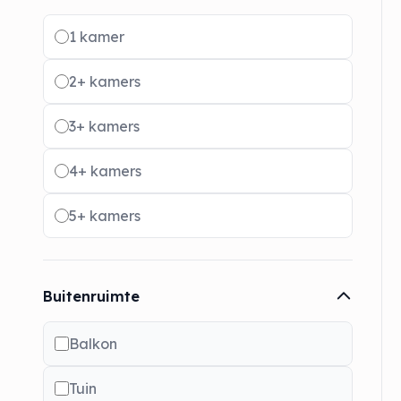
Radio buttons
1 kamer
2+ kamers
3+ kamers
4+ kamers
5+ kamers
Buitenruimte
Balkon
Tuin