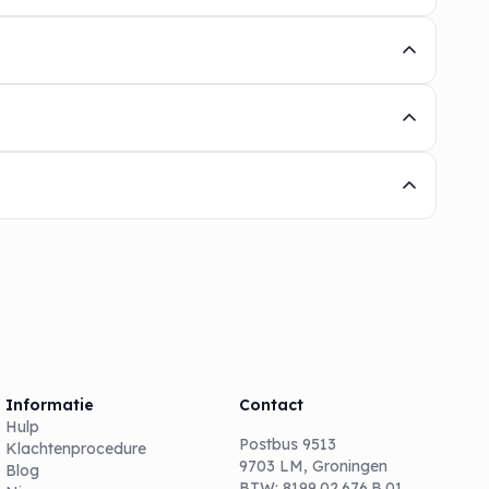
Informatie
Contact
Hulp
Postbus 9513
Klachtenprocedure
9703 LM, Groningen
Blog
BTW: 8199.02.676.B.01