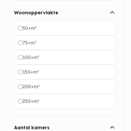
Woonoppervlakte
Radio buttons
50+m²
75+m²
100+m²
150+m²
200+m²
250+m²
Aantal kamers