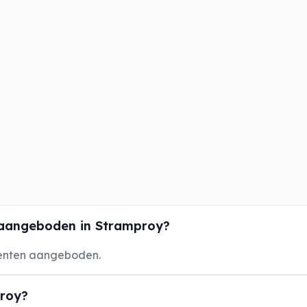
aangeboden in Stramproy?
enten aangeboden.
proy?