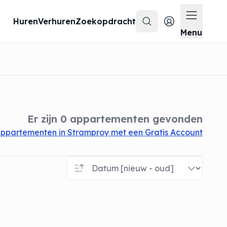
Huren
Verhuren
Zoekopdracht
Zoeken
Menu op
Menu
Er zijn 0 appartementen gevonden
ppartementen in Stramproy met een Gratis Account