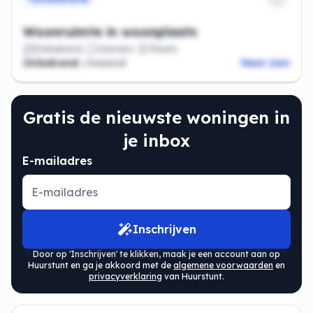
Woonruimte in woonplaats
Onbekend
Kamers
Plaats
Onbekend
/maand
Meer zien
Gratis de nieuwste woningen in
je inbox
E-mailadres
Inschrijven
Door op 'Inschrijven' te klikken, maak je een account aan op
Huurstunt en ga je akkoord met de
algemene voorwaarden
en
privacyverklaring
van Huurstunt.