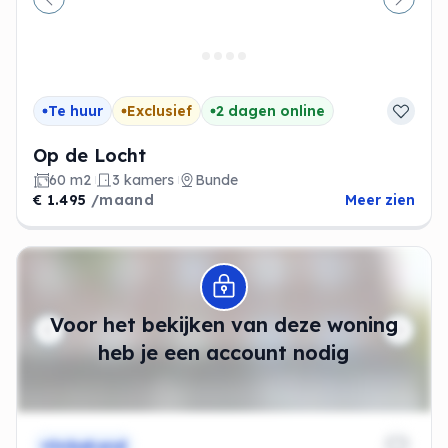
Vorige
Volge
Te huur
Exclusief
2 dagen online
Op de Locht
60 m2
3 kamers
Bunde
€ 1.495
/maand
Meer zien
Modal openen
Voor het bekijken van deze woning
heb je een account nodig
Onbekend