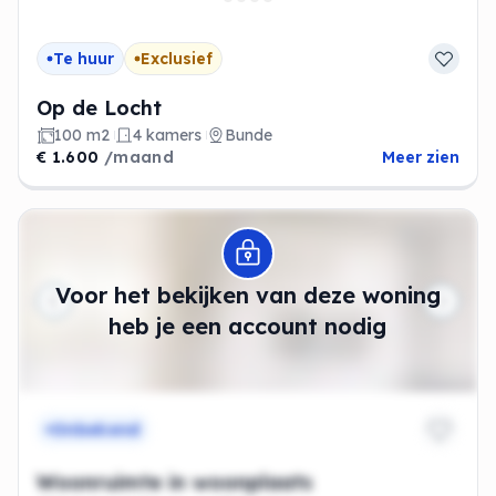
Te huur
Exclusief
Op de Locht
100 m2
4 kamers
Bunde
€ 1.600
/maand
Meer zien
Modal openen
Voor het bekijken van deze woning
heb je een account nodig
Onbekend
Woonruimte in woonplaats