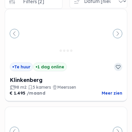
Filters [2]
Vorige
Volge
Te huur
1 dag online
Klinkenberg
98 m2
5 kamers
Meerssen
€ 1.495
/maand
Meer zien