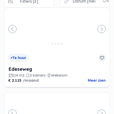
Filters [2]
Vorige
Volge
Te huur
Edeseweg
114 m2
3 kamers
Wekerom
€ 2.115
/maand
Meer zien