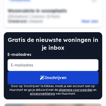
Woonruimte in woonplaats
Onbekend
Kamers
Plaats
Onbekend
/maand
Meer zien
Gratis de nieuwste woningen in
je inbox
E-mailadres
Inschrijven
Door op 'Inschrijven' te klikken, maak je een account aan op
Huurstunt en ga je akkoord met de
algemene voorwaarden
en
privacyverklaring
van Huurstunt.