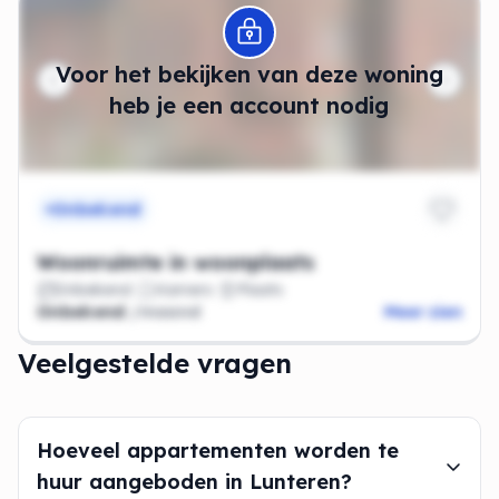
Modal openen
Voor het bekijken van deze woning
heb je een account nodig
Onbekend
Woonruimte in woonplaats
Onbekend
Kamers
Plaats
Onbekend
/maand
Meer zien
Veelgestelde vragen
Hoeveel appartementen worden te
huur aangeboden in Lunteren?