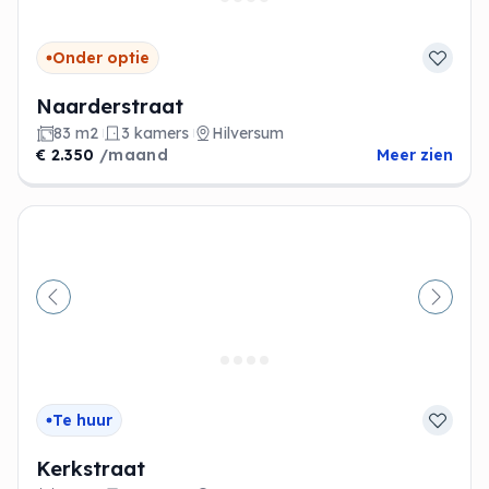
Onder optie
Naarderstraat
83 m2
3 kamers
Hilversum
€ 2.350
/maand
Meer zien
Vorige
Volge
Te huur
Kerkstraat