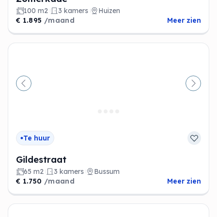
100 m2
3 kamers
Huizen
€ 1.895
/maand
Meer zien
Vorige
Volge
Te huur
Gildestraat
65 m2
3 kamers
Bussum
€ 1.750
/maand
Meer zien