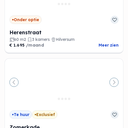
Onder optie
Herenstraat
60 m2
3 kamers
Hilversum
€ 1.695
/maand
Meer zien
Vorige
Volge
Te huur
Exclusief
Zomerkade