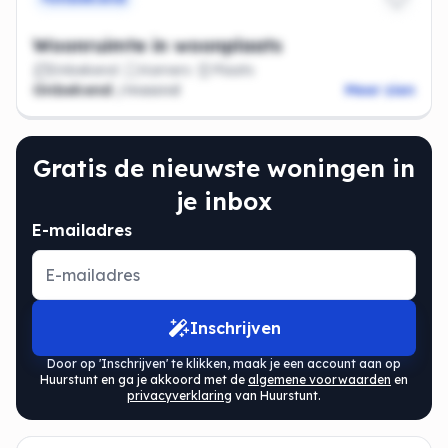
Woonruimte in woonplaats
Onbekend
Kamers
Plaats
Onbekend
/maand
Meer zien
Gratis de nieuwste woningen in
je inbox
E-mailadres
Inschrijven
Door op 'Inschrijven' te klikken, maak je een account aan op
Huurstunt en ga je akkoord met de
algemene voorwaarden
en
privacyverklaring
van Huurstunt.