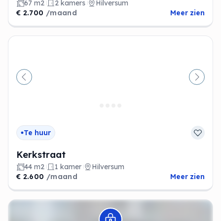
67 m2
2 kamers
Hilversum
€ 2.700
/maand
Meer zien
Vorige
Volge
Te huur
Kerkstraat
44 m2
1 kamer
Hilversum
€ 2.600
/maand
Meer zien
Modal openen