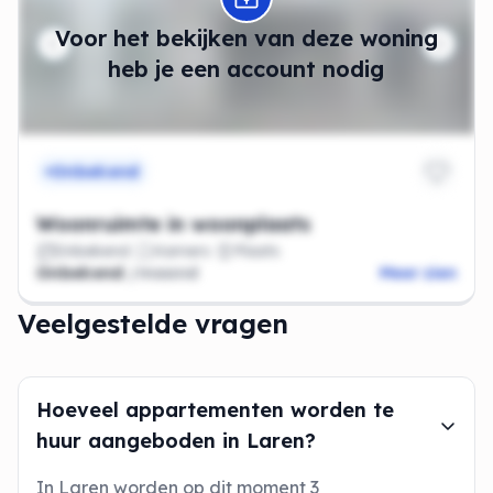
Voor het bekijken van deze woning
heb je een account nodig
Onbekend
Woonruimte in woonplaats
Onbekend
Kamers
Plaats
Onbekend
/maand
Meer zien
Veelgestelde vragen
Hoeveel appartementen worden te
huur aangeboden in Laren?
In Laren worden op dit moment 3