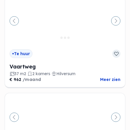
Vorige
Volge
Te huur
Vaartweg
37 m2
2 kamers
Hilversum
€ 962
/maand
Meer zien
Vorige
Volge