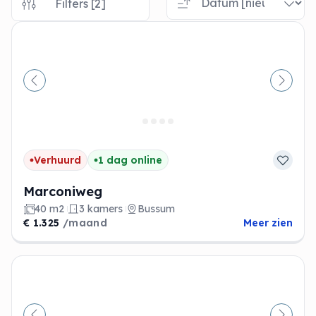
Filters [2]
Vorige
Volge
Verhuurd
1 dag online
Marconiweg
40 m2
3 kamers
Bussum
€ 1.325
/maand
Meer zien