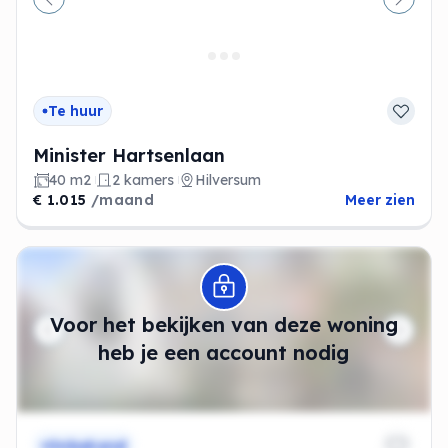
Vorige
Volge
Te huur
Minister Hartsenlaan
40 m2
2 kamers
Hilversum
€ 1.015
/maand
Meer zien
Modal openen
Voor het bekijken van deze woning
heb je een account nodig
Onbekend