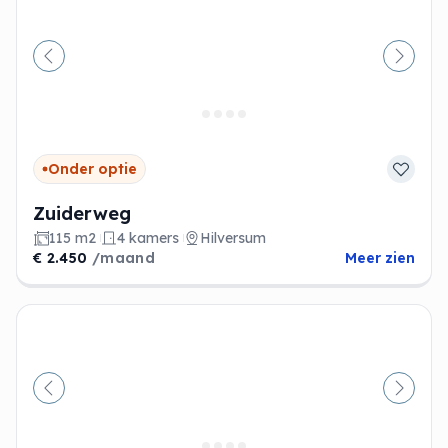
Vorige
Volge
Onder optie
Zuiderweg
115 m2
4 kamers
Hilversum
€ 2.450
/maand
Meer zien
Vorige
Volge