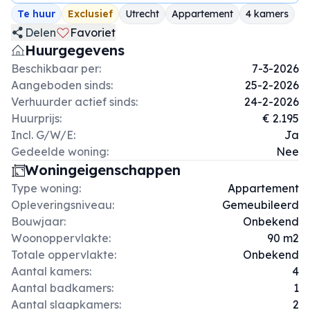
Te huur
Exclusief
Utrecht
Appartement
4 kamers
Delen
Favoriet
Huurgegevens
Beschikbaar per:
7-3-2026
Aangeboden sinds:
25-2-2026
Verhuurder actief sinds:
24-2-2026
Huurprijs:
€ 2.195
Incl. G/W/E:
Ja
Gedeelde woning:
Nee
Woningeigenschappen
Type woning:
Appartement
Opleveringsniveau:
Gemeubileerd
Bouwjaar:
Onbekend
Woonoppervlakte:
90 m2
Totale oppervlakte:
Onbekend
Aantal kamers:
4
Aantal badkamers:
1
Aantal slaapkamers:
2