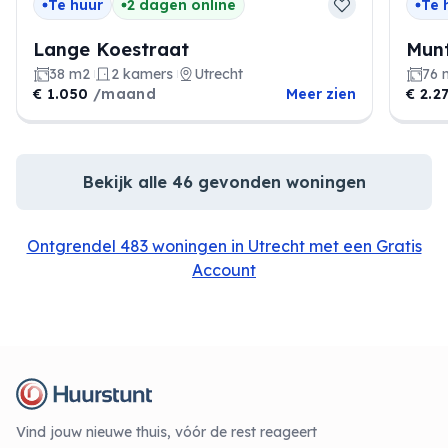
Te huur
2 dagen online
Te 
Lange Koestraat
Munt
38 m2
2 kamers
Utrecht
76 
€ 1.050
/maand
Meer zien
€ 2.2
Bekijk alle 46 gevonden woningen
Ontgrendel 483 woningen in Utrecht met een Gratis
Account
Vind jouw nieuwe thuis, vóór de rest reageert