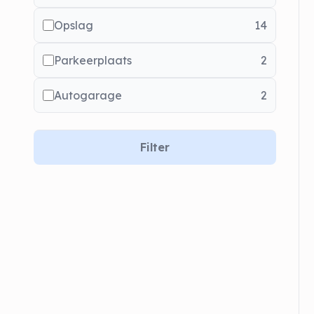
Opslag
14
Parkeerplaats
2
Autogarage
2
Filter