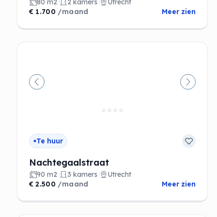
80 m2
2 kamers
Utrecht
€ 1.700
/maand
Meer zien
Vorige
Volgen
Te huur
Nachtegaalstraat
90 m2
3 kamers
Utrecht
€ 2.500
/maand
Meer zien