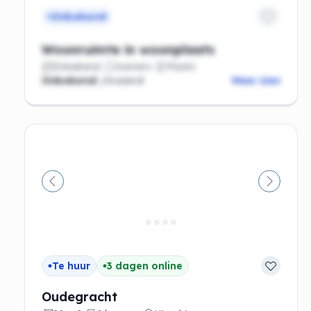
Onbekend
Woonruimte in woonplaats
Onbekend
Kamers
Plaats
Onbekend
/maand
Meer zien
Vorige
Volgen
Te huur
3 dagen online
Oudegracht