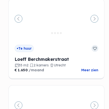
Vorige
Volgen
Te huur
Loeff Berchmakerstraat
35 m2
2 kamers
Utrecht
€ 1.650
/maand
Meer zien
Vorige
Volgen