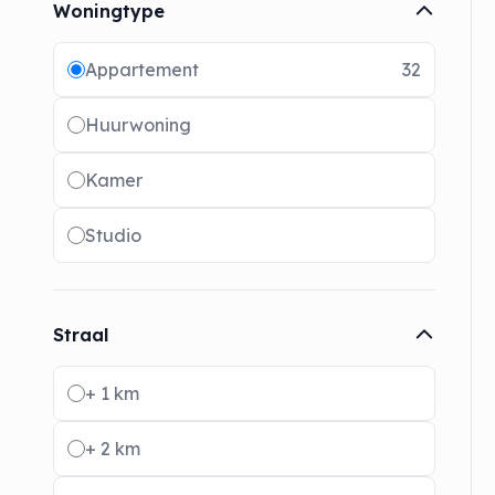
Woningtype
Radio buttons
Appartement
32
Huurwoning
Kamer
Studio
Straal
Radio buttons
+ 1 km
+ 2 km