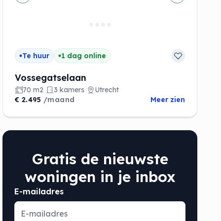
de
Vorige
Volgende
Te huur
1 dag online
Vossegatselaan
70 m2
3 kamers
Utrecht
€ 2.495
/maand
Meer zien
Gratis de nieuwste
woningen in je inbox
E-mailadres