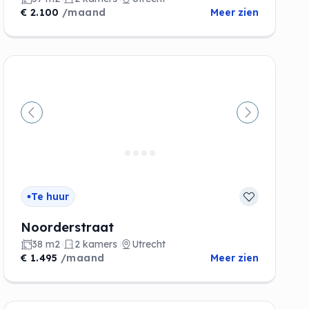
€ 2.100
/maand
Meer zien
de
Vorige
Volgende
Te huur
Noorderstraat
38 m2
2 kamers
Utrecht
€ 1.495
/maand
Meer zien