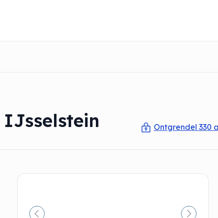
IJsselstein
Ontgrendel 330 a