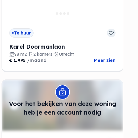
Te huur
Karel Doormanlaan
98 m2
2 kamers
Utrecht
€ 1.995
/maand
Meer zien
Modal openen
Voor het bekijken van deze woning
de
heb je een account nodig