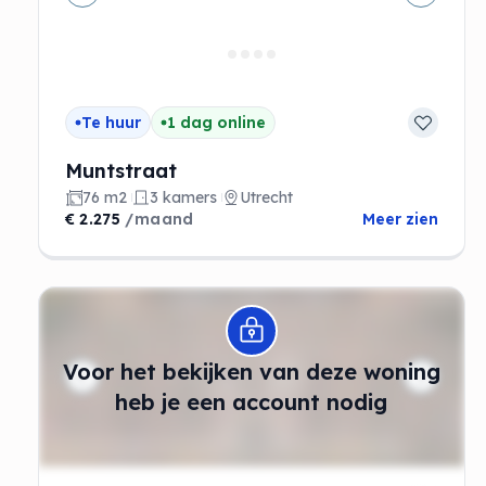
Vorige
Volgen
Te huur
1 dag online
Muntstraat
76 m2
3 kamers
Utrecht
€ 2.275
/maand
Meer zien
Modal openen
Voor het bekijken van deze woning
heb je een account nodig