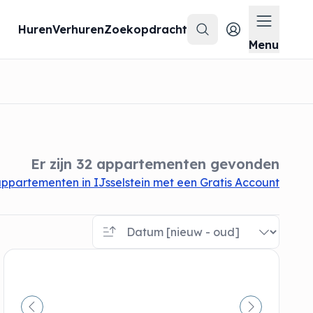
Huren
Verhuren
Zoekopdracht
Zoeken
Menu op
Menu
Er zijn 32 appartementen gevonden
ppartementen in IJsselstein met een Gratis Account