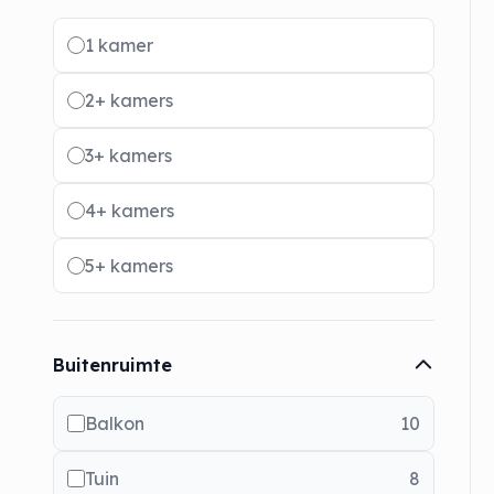
Radio buttons
1 kamer
2+ kamers
3+ kamers
4+ kamers
5+ kamers
Buitenruimte
Balkon
10
Tuin
8