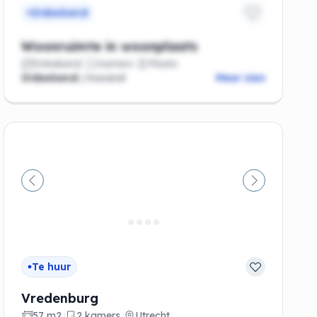
Onbekend
Woonruimte in woonplaats
Onbekend
Kamers
Plaats
Onbekend
/maand
Meer zien
de
Vorige
Volgende
Te huur
Vredenburg
57 m2
2 kamers
Utrecht