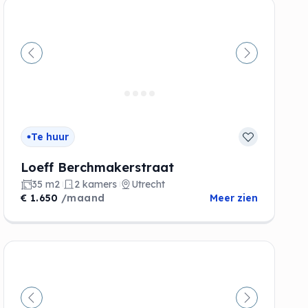
de
Vorige
Volgende
Te huur
Loeff Berchmakerstraat
35 m2
2 kamers
Utrecht
€ 1.650
/maand
Meer zien
de
Vorige
Volgende