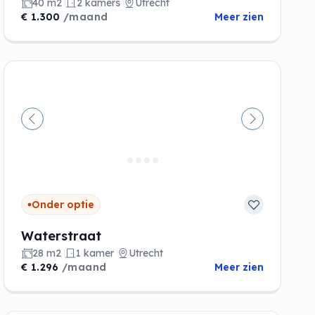
40 m2
2 kamers
Utrecht
€ 1.300
/maand
Meer zien
de
Vorige
Volgende
Onder optie
Waterstraat
28 m2
1 kamer
Utrecht
€ 1.296
/maand
Meer zien