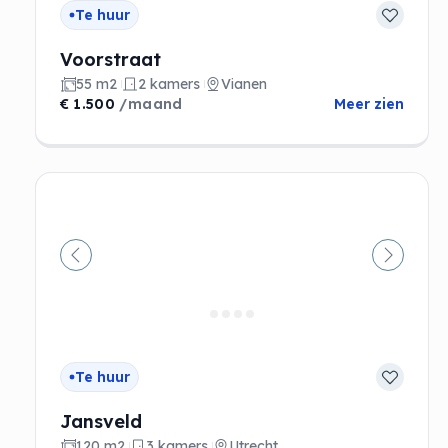
Te huur
Voorstraat
55 m2
2 kamers
Vianen
€ 1.500
/maand
Meer zien
Vorige
Volgen
Te huur
Jansveld
120 m2
3 kamers
Utrecht