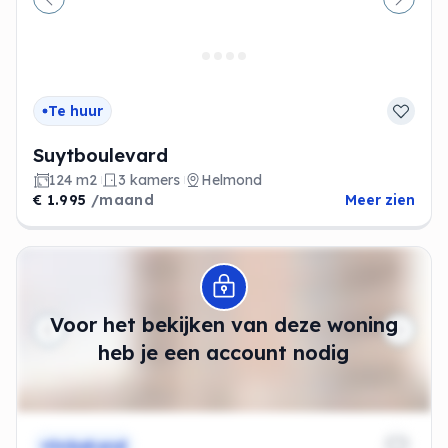
Vorige
Volge
Te huur
Suytboulevard
124 m2
3 kamers
Helmond
€ 1.995
/maand
Meer zien
Modal openen
Voor het bekijken van deze woning
heb je een account nodig
Onbekend