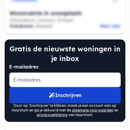
Woonruimte in woonplaats
Onbekend
Kamers
Plaats
Onbekend
/maand
Meer zien
Gratis de nieuwste woningen in
je inbox
E-mailadres
Inschrijven
Door op 'Inschrijven' te klikken, maak je een account aan op
Huurstunt en ga je akkoord met de
algemene voorwaarden
en
privacyverklaring
van Huurstunt.