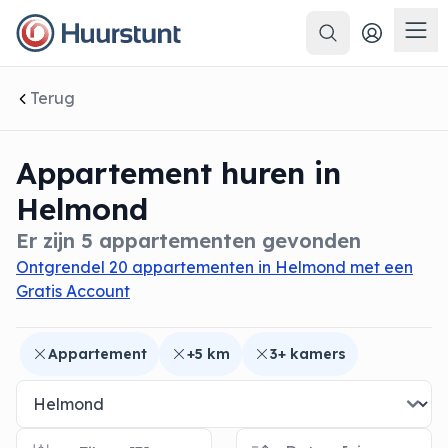
Zoeken
 sluiten
Men
Terug
Appartement huren in
Helmond
Er zijn 5 appartementen gevonden
Ontgrendel 20 appartementen in Helmond met een
Gratis Account
Appartement
+5 km
3+ kamers