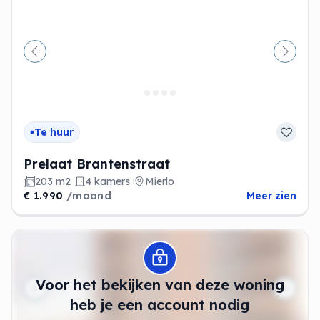
Vorige
Volge
Te huur
Prelaat Brantenstraat
203 m2
4 kamers
Mierlo
€ 1.990
/maand
Meer zien
Modal openen
Voor het bekijken van deze woning
heb je een account nodig