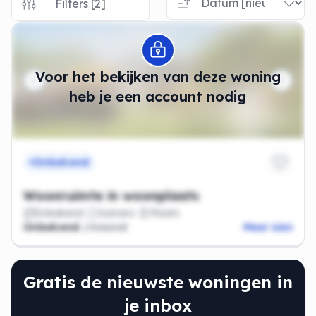
Filters [2]
Modal openen
Voor het bekijken van deze woning
heb je een account nodig
Onbekend
Woonruimte in woonplaats
Onbekend
Kamers
Plaats
Onbekend
/maand
Meer zien
Gratis de nieuwste woningen in
je inbox