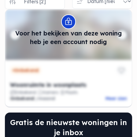
Filters [2]
Modal openen
Voor het bekijken van deze woning
heb je een account nodig
Onbekend
Woonruimte in woonplaats
Onbekend
Kamers
Plaats
Onbekend
/maand
Meer zien
Gratis de nieuwste woningen in
je inbox