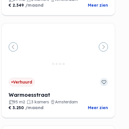
€ 2.349
/maand
Meer zien
de
Vorige
Volgende
Verhuurd
Warmoesstraat
95 m2
3 kamers
Amsterdam
€ 3.250
/maand
Meer zien