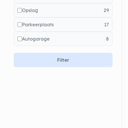
Opslag
29
Parkeerplaats
17
Autogarage
8
Filter