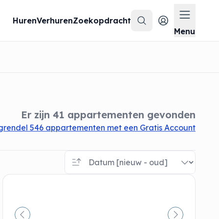
Huren
Verhuren
Zoekopdracht
Zoeken
Menu op
Menu
Er zijn 41 appartementen gevonden
grendel 546 appartementen met een Gratis Account