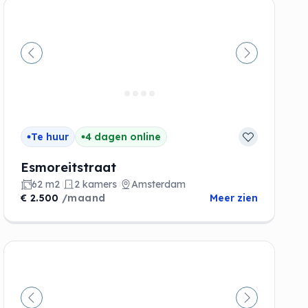
de
Vorige
Volgende
Te huur
4 dagen online
Esmoreitstraat
62 m2
2 kamers
Amsterdam
€ 2.500
/maand
Meer zien
de
Vorige
Volgende