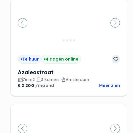
Vorige
Volgen
Te huur
4 dagen online
Azaleastraat
76 m2
3 kamers
Amsterdam
€ 2.200
/maand
Meer zien
Vorige
Volgen