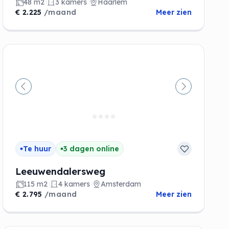
48 m2
3 kamers
Haarlem
€ 2.225
/maand
Meer zien
de
Vorige
Volgende
Te huur
3 dagen online
Leeuwendalersweg
115 m2
4 kamers
Amsterdam
€ 2.795
/maand
Meer zien