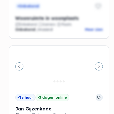
Onbekend
Woonruimte in woonplaats
Onbekend
Kamers
Plaats
Onbekend
/maand
Meer zien
Vorige
Volgen
Te huur
3 dagen online
Jan Gijzenkade