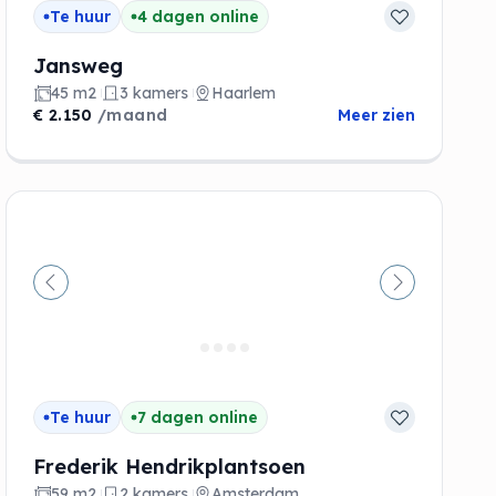
Te huur
4 dagen online
Jansweg
45 m2
3 kamers
Haarlem
€ 2.150
/maand
Meer zien
de
Vorige
Volgende
Te huur
7 dagen online
Frederik Hendrikplantsoen
59 m2
2 kamers
Amsterdam