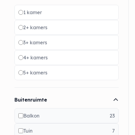
Radio buttons
1 kamer
2+ kamers
3+ kamers
4+ kamers
5+ kamers
Buitenruimte
Balkon
23
Tuin
7