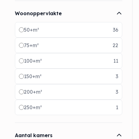
Woonoppervlakte
Radio buttons
50+m²
36
75+m²
22
100+m²
11
150+m²
3
200+m²
3
250+m²
1
Aantal kamers