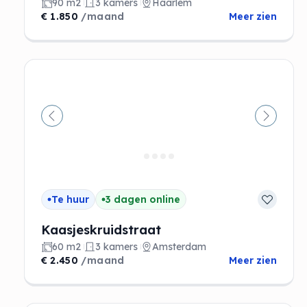
90 m2
3 kamers
Haarlem
€ 1.850
/maand
Meer zien
Vorige
Volgen
Te huur
3 dagen online
Kaasjeskruidstraat
60 m2
3 kamers
Amsterdam
€ 2.450
/maand
Meer zien