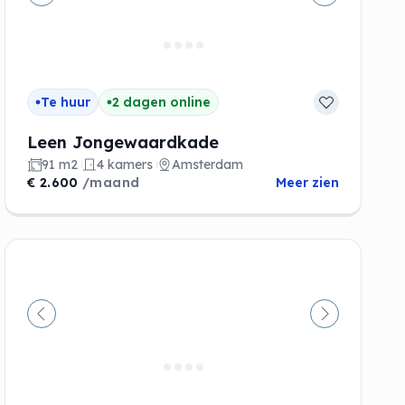
de
Vorige
Volgende
Te huur
2 dagen online
Leen Jongewaardkade
91 m2
4 kamers
Amsterdam
€ 2.600
/maand
Meer zien
Vorige
Volgende