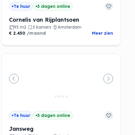
Te huur
3 dagen online
Cornelis van Rijplantsoen
95 m2
3 kamers
Amsterdam
€ 2.450
/maand
Meer zien
de
Vorige
Volgende
Te huur
3 dagen online
Jansweg