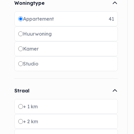
Woningtype
Radio buttons
Appartement
41
Huurwoning
Kamer
Studio
Straal
Radio buttons
+ 1 km
+ 2 km