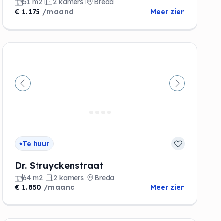
51 m2
2 kamers
Breda
€ 1.175
/maand
Meer zien
de
Vorige
Volgende
Te huur
Dr. Struyckenstraat
64 m2
2 kamers
Breda
€ 1.850
/maand
Meer zien