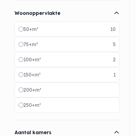
Woonoppervlakte
Radio buttons
50+m²
10
75+m²
5
100+m²
2
150+m²
1
200+m²
250+m²
Aantal kamers