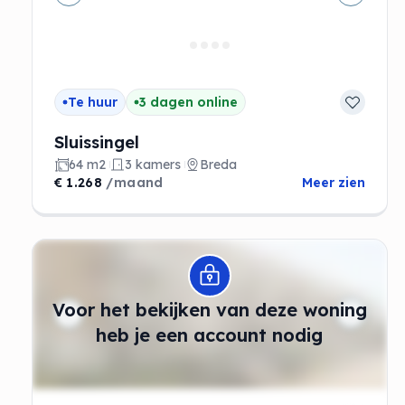
Vorige
Volgen
Te huur
3 dagen online
Sluissingel
64 m2
3 kamers
Breda
€ 1.268
/maand
Meer zien
Modal openen
Voor het bekijken van deze woning
heb je een account nodig