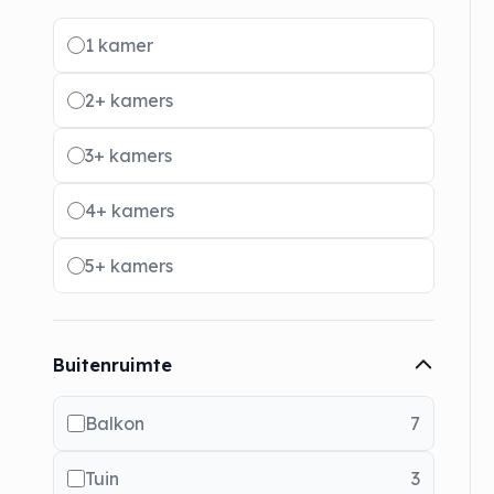
Radio buttons
1 kamer
2+ kamers
3+ kamers
4+ kamers
5+ kamers
Buitenruimte
Balkon
7
Tuin
3