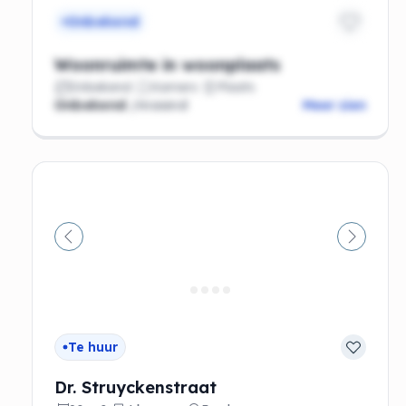
Onbekend
Woonruimte in woonplaats
Onbekend
Kamers
Plaats
Onbekend
/maand
Meer zien
Vorige
Volgen
Te huur
Dr. Struyckenstraat