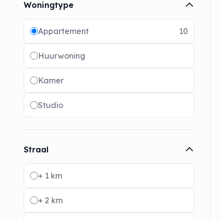
Woningtype
Radio buttons
Appartement
10
Huurwoning
Kamer
Studio
Straal
Radio buttons
+ 1 km
+ 2 km