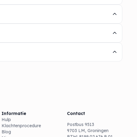
Informatie
Contact
Hulp
Postbus 9513
Klachtenprocedure
9703 LM, Groningen
Blog
BTW: 8199.02.676.B.01