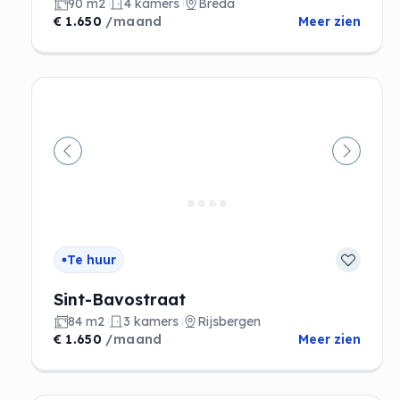
90 m2
4 kamers
Breda
€ 1.650
/maand
Meer zien
Vorige
Volgen
Te huur
Sint-Bavostraat
84 m2
3 kamers
Rijsbergen
€ 1.650
/maand
Meer zien