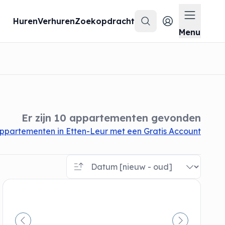
Huren
Verhuren
Zoekopdracht
Zoeken
Menu op
Menu
Er zijn 10 appartementen gevonden
ppartementen in Etten-Leur met een Gratis Account