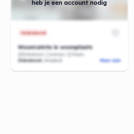
heb je een account nodig
Onbekend
Woonruimte in woonplaats
Onbekend
Kamers
Plaats
Onbekend
/maand
Meer zien