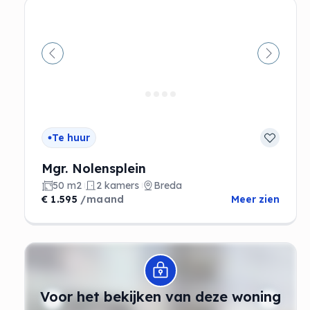
Vorige
Volgen
Te huur
Mgr. Nolensplein
50 m2
2 kamers
Breda
€ 1.595
/maand
Meer zien
Modal openen
Voor het bekijken van deze woning