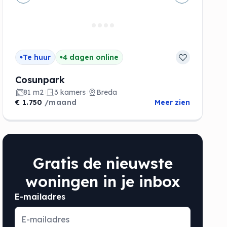
de
Vorige
Volgende
Te huur
4 dagen online
Cosunpark
81 m2
3 kamers
Breda
€ 1.750
/maand
Meer zien
Gratis de nieuwste
woningen in je inbox
E-mailadres