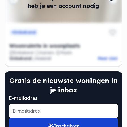
heb je een account nodig
Onbekend
Woonruimte in woonplaats
Onbekend
Kamers
Plaats
Onbekend
/maand
Meer zien
Gratis de nieuwste woningen in
je inbox
E-mailadres
Inschrijven