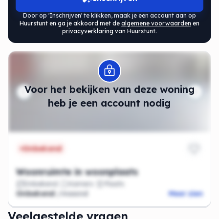
Door op 'Inschrijven' te klikken, maak je een account aan op
Huurstunt en ga je akkoord met de
algemene voorwaarden
en
privacyverklaring
van Huurstunt.
Modal openen
Voor het bekijken van deze woning
heb je een account nodig
Onbekend
Woonruimte in woonplaats
Onbekend
Kamers
Plaats
Onbekend
/maand
Meer zien
Veelgestelde vragen