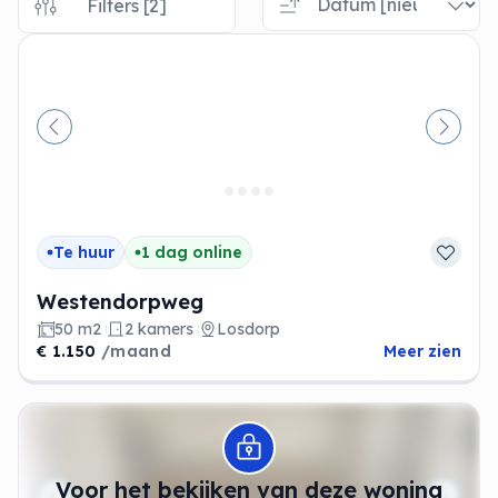
Filters [2]
Vorige
Volge
Te huur
1 dag online
Westendorpweg
50 m2
2 kamers
Losdorp
€ 1.150
/maand
Meer zien
Modal openen
Voor het bekijken van deze woning