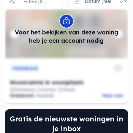
Filters [2]
Modal openen
Voor het bekijken van deze woning
heb je een account nodig
Onbekend
Woonruimte in woonplaats
Onbekend
Kamers
Plaats
Onbekend
/maand
Meer zien
Gratis de nieuwste woningen in
je inbox