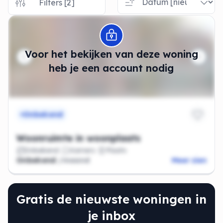
Filters [2]
Modal openen
Voor het bekijken van deze woning
heb je een account nodig
Onbekend
Woonruimte in woonplaats
Onbekend
Kamers
Plaats
Onbekend
/maand
Meer zien
Gratis de nieuwste woningen in
je inbox