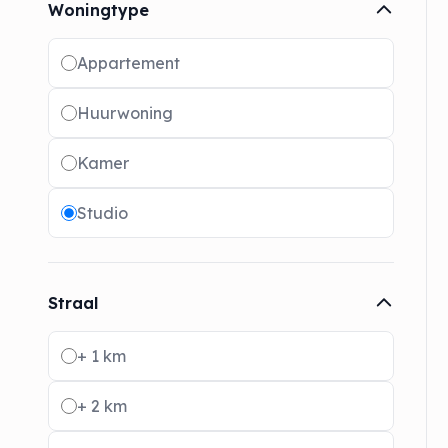
Woningtype
Radio buttons
Appartement
Huurwoning
Kamer
Studio
Straal
Radio buttons
+ 1 km
+ 2 km