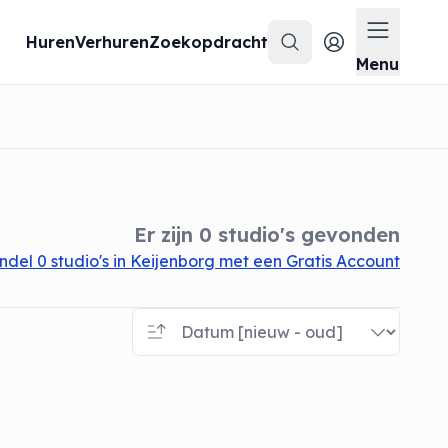
Huren
Verhuren
Zoekopdracht
Zoeken
Menu op
Menu
Er zijn 0 studio's gevonden
del 0 studio's in Keijenborg met een Gratis Account