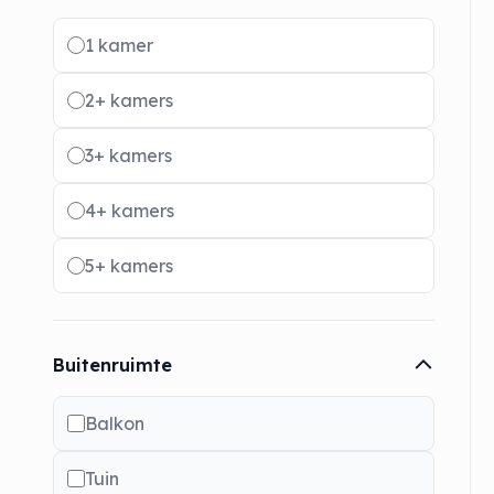
Radio buttons
1 kamer
2+ kamers
3+ kamers
4+ kamers
5+ kamers
Buitenruimte
Balkon
Tuin