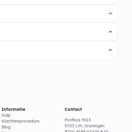
Informatie
Contact
Hulp
Postbus 9513
Klachtenprocedure
9703 LM, Groningen
Blog
BTW: 8199.02.676.B.01