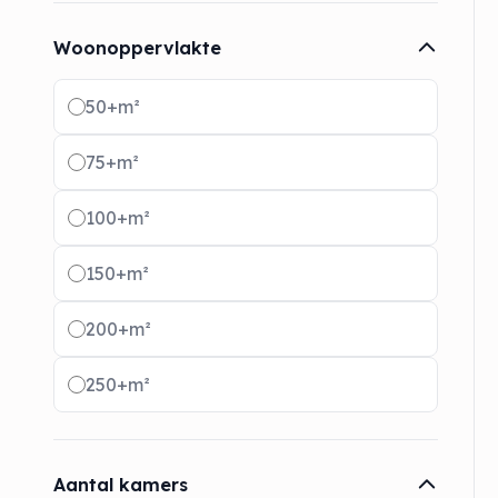
Woonoppervlakte
Radio buttons
50+m²
75+m²
100+m²
150+m²
200+m²
250+m²
Aantal kamers