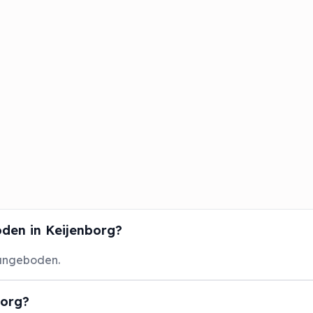
den in Keijenborg?
aangeboden.
borg?