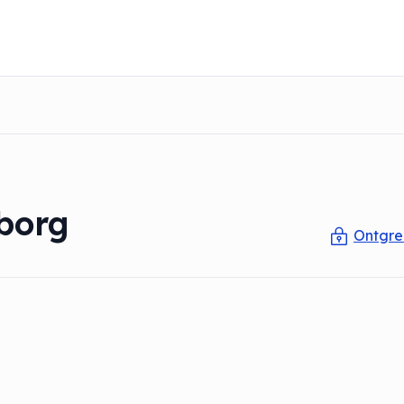
nborg
Ontgren