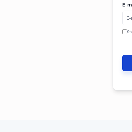
E-m
St