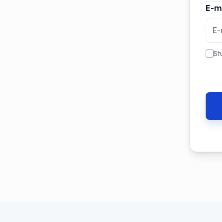
E-m
St