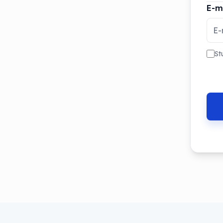
E-m
St