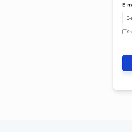
E-m
St